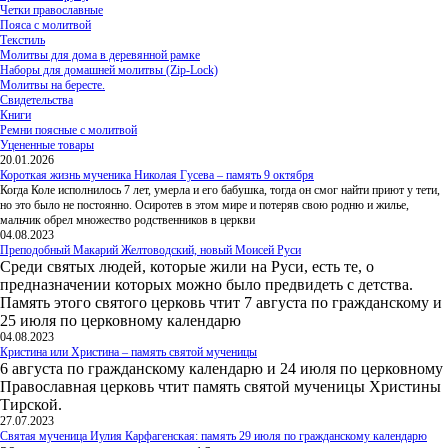
Четки православные
Пояса с молитвой
Текстиль
Молитвы для дома в деревянной рамке
Наборы для домашней молитвы (Zip-Lock)
Молитвы на бересте.
Свидетельства
Книги
Ремни поясные с молитвой
Уцененные товары
20.01.2026
Короткая жизнь мученика Николая Гусева – память 9 октября
Когда Коле исполнилось 7 лет, умерла и его бабушка, тогда он смог найти приют у тети,
но это было не постоянно. Осиротев в этом мире и потеряв свою родню и жилье,
мальчик обрел множество родственников в церкви
04.08.2023
Преподобный Макарий Желтоводский, новый Моисей Руси
Среди святых людей, которые жили на Руси, есть те, о
предназначении которых можно было предвидеть с детства.
Память этого святого церковь чтит 7 августа по гражданскому и
25 июля по церковному календарю
04.08.2023
Кристина или Христина – память святой мученицы
6 августа по гражданскому календарю и 24 июля по церковному
Православная церковь чтит память святой мученицы Христины
Тирской.
27.07.2023
Святая мученица Иулия Карфагенская: память 29 июля по гражданскому календарю