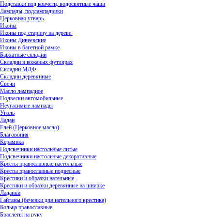
Подставки под ковчеги, водосвятные чаши
Лампады, подлампадники
Церковная утварь
Иконы
Иконы под старину на дереве.
Иконы Дивеевские
Иконы в багетной рамке
Бархатные складни
Складни в кожаных футлярах
Складни МДФ
Складни деревянные
Свечи
Масло лампадное
Подвески автомобильные
Неугасимые лампады
Уголь
Ладан
Елей (Церковное масло)
Благовония
Керамика
Подсвечники настольные литые
Подсвечники настольные декоративные
Кресты православные настольные
Кресты православные подвесные
Крестики и образки нательные
Крестики и образки деревянные на шнурке
Ладанки
Гайтаны (бечевки для нательного крестика)
Кольца православные
Браслеты на руку