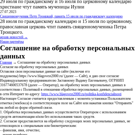
29 июля по гражданскому и 16 июля по церковному календарю
христиане чтут память мученицы Иулии
27.07.2023
Священномученик Петр Троицкий, память 15 июля по гражданскому календарю
28 июля по гражданскому календарю и 15 июля по церковному,
православная церковь чтит память священномученика Петра
Троицкого.
архив новостей →
Наши партнёры
Соглашение на обработку персональных
данных
Главная
→ Соглашение на обработку персональных данных
Согласие на обработку персональных данных
Оставляя свои персональные данные на сайте (включая его
поддомены) https://www.blagovest2000.ru/ (далее — Сайт), я даю свое согласие
Индивидуальному предпринимателю Заставному Вадиму Евгеньевичу, ОГРНИП
316774600537678 (далее — Оператор), на обработку моих персональных данных в
соответствии с Политикой в отношении обработки персональных данных, размещенной
в сети Интернет по адресу:
https://www.blagovest2000.ru/politika-konfidencialnosti
Настоящее Согласие считается предоставленным с момента установки Пользователем
отметки (чекбокса) в соответствующем поле на Сайте или нажатия кнопки “Отправить”
на любой из форм обратной связи.
1. Обработка персональных данных осуществляется Оператором с использованием
средств автоматизации и/или без использования таких средств.
2. Согласие предоставляется на обработку следующих моих персональных данных, не
относящихся к специальным или биометрическим:
– фамилия, имя, отчество;
– номер телефона;