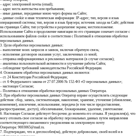
– адрес электронной почты (email);
– адрес места жительства или пребывания;
– иные данные, переданные мною через формы на Сайте;
– данные cookie и иная техническая информация: IP-адрес; тип, версия и язык
операционной системы; тип, версия и язык браузера; источник захода на Сайт; действия
на страницах Сайта; тип устройства и разрешение экрана; местоположение.
Использование Сайта и продолжение навигации по его страницам означает согласие с
использованием файлов cookie в соответствии с Политикой в отношении обработки
персональных данных.
3. Цели обработки персональных данных:
– выполнение моих запросов и заявок, включая обратную связь;
– исполнение договоров оказания услуг, заключенных со мной;
– отправка информационных и рекламных материалов (в случае согласия);
– аналитика пользовательской активности и улучшение работы Сайта;
– соблюдение требований законодательства Российской Федерации.
4. Основанием обработки персональных данных являются:
– ст. 24 Конституции Российской Федерации;
– ст. 6 Федерального закона от 27.07.2006 № 152-ФЗ «О персональных данных»;
– настоящее Согласие;
– Политика в отношении обработки персональных данных Оператора.
5. При обработке персональных данных Оператор вправе осуществлять следующие
действия: сбор, запись, систематизация, накопление, хранение, уточнение (обновление,
изменение), извлечение, использование, передача (в том числе предоставление,
распространение, доступ), обезличивание, блокирование, удаление, уничтожение.
6. Настоящее Согласие действует бессрочно до момента его отзыва. Я уведомлен(а), что
могу отозвать свое согласие на обработку персональных данных путем направления
соответствующего письменного уведомления на электронную почту
Оператора:
9693065@mail.ru
.
7. Подтверждаю, что я дееспособен(на), действую добровольно, своей волей и в