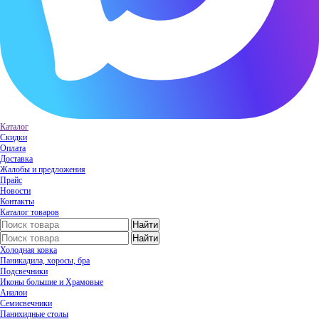
Каталог
Скидки
Оплата
Доставка
Жалобы и предложения
Прайс
Новости
Контакты
Каталог товаров
Холодная ковка
Паникадила, хоросы, бра
Подсвечники
Иконы большие и Храмовые
Аналои
Семисвечники
Панихидные столы