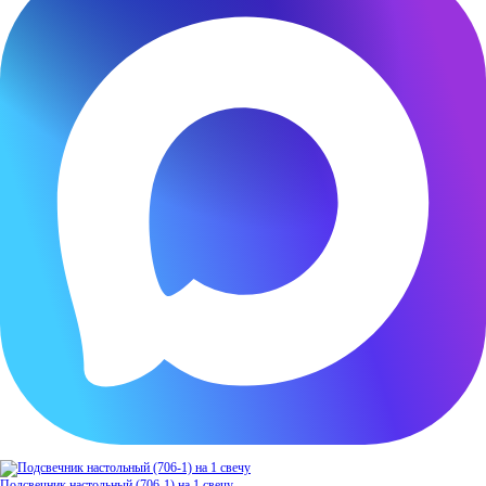
Подсвечник настольный (706-1) на 1 свечу