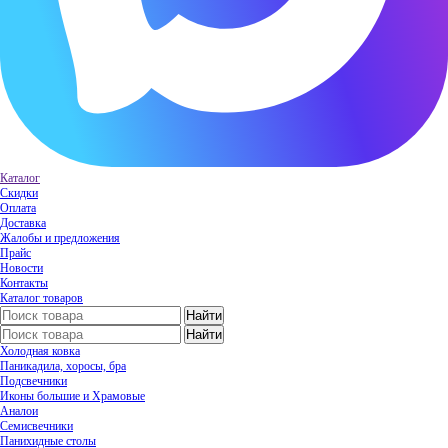
Каталог
Скидки
Оплата
Доставка
Жалобы и предложения
Прайс
Новости
Контакты
Каталог товаров
Холодная ковка
Паникадила, хоросы, бра
Подсвечники
Иконы большие и Храмовые
Аналои
Семисвечники
Панихидные столы