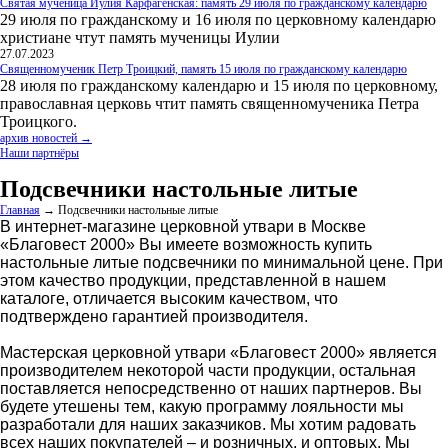
Святая мученица Иулия Карфагенская: память 29 июля по гражданскому календарю
29 июля по гражданскому и 16 июля по церковному календарю
христиане чтут память мученицы Иулии
27.07.2023
Священномученик Петр Троицкий, память 15 июля по гражданскому календарю
28 июля по гражданскому календарю и 15 июля по церковному,
православная церковь чтит память священномученика Петра
Троицкого.
архив новостей →
Наши партнёры
Подсвечники настольные литые
Главная
→
Подсвечники настольные литые
В интернет-магазине церковной утвари в Москве
«Благовест 2000» Вы имеете возможность купить
настольные литые подсвечники по минимальной цене. При
этом качество продукции, представленной в нашем
каталоге, отличается высоким качеством, что
подтверждено гарантией производителя.
Мастерская церковной утвари «Благовест 2000» является
производителем некоторой части продукции, остальная
поставляется непосредственно от наших партнеров. Вы
будете утешены тем, какую программу лояльности мы
разработали для наших заказчиков. Мы хотим радовать
всех наших покупателей – и розничных, и оптовых. Мы