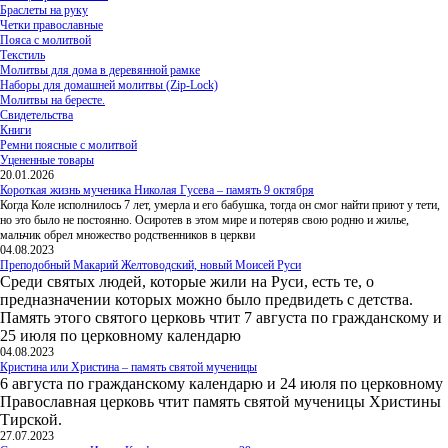
Браслеты на руку
Четки православные
Пояса с молитвой
Текстиль
Молитвы для дома в деревянной рамке
Наборы для домашней молитвы (Zip-Lock)
Молитвы на бересте.
Свидетельства
Книги
Ремни поясные с молитвой
Уцененные товары
20.01.2026
Короткая жизнь мученика Николая Гусева – память 9 октября
Когда Коле исполнилось 7 лет, умерла и его бабушка, тогда он смог найти приют у тети,
но это было не постоянно. Осиротев в этом мире и потеряв свою родню и жилье,
мальчик обрел множество родственников в церкви
04.08.2023
Преподобный Макарий Желтоводский, новый Моисей Руси
Среди святых людей, которые жили на Руси, есть те, о
предназначении которых можно было предвидеть с детства.
Память этого святого церковь чтит 7 августа по гражданскому и
25 июля по церковному календарю
04.08.2023
Кристина или Христина – память святой мученицы
6 августа по гражданскому календарю и 24 июля по церковному
Православная церковь чтит память святой мученицы Христины
Тирской.
27.07.2023