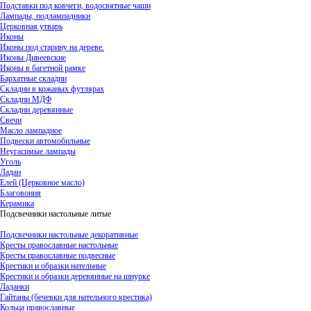
Подставки под ковчеги, водосвятные чаши
Лампады, подлампадники
Церковная утварь
Иконы
Иконы под старину на дереве.
Иконы Дивеевские
Иконы в багетной рамке
Бархатные складни
Складни в кожаных футлярах
Складни МДФ
Складни деревянные
Свечи
Масло лампадное
Подвески автомобильные
Неугасимые лампады
Уголь
Ладан
Елей (Церковное масло)
Благовония
Керамика
Подсвечники настольные литые
Подсвечники настольные декоративные
Кресты православные настольные
Кресты православные подвесные
Крестики и образки нательные
Крестики и образки деревянные на шнурке
Ладанки
Гайтаны (бечевки для нательного крестика)
Кольца православные