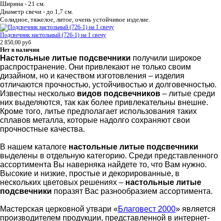
Ширина - 21 см.
Диаметр свечи - до 1,7 см.
Солидное, тяжелое, литое, очень устойчивое изделие.
Подсвечник настольный (726-1) на 1 свечу
2 850,00
руб
Нет в наличии
Настольные литые подсвечники
получили широкое
распространение. Они привлекают не только своим
дизайном, но и качеством изготовления – изделия
отличаются прочностью, устойчивостью и долговечностью.
Известны несколько
видов подсвечников
– литые среди
них выделяются, так как более привлекательны внешне.
Кроме того, литье предполагает использования таких
сплавов металла, которые надолго сохраняют свои
прочностные качества.
В нашем каталоге
настольные литые подсвечники
выделены в отдельную категорию. Среди представленного
ассортимента Вы наверняка найдете то, что Вам нужно.
Высокие и низкие, простые и декорированные, в
нескольких цветовых решениях –
настольные литые
подсвечники
поразят Вас разнообразием ассортимента.
Мастерская церковной утвари «
Благовест 2000
» является
производителем продукции, представленной в интернет-