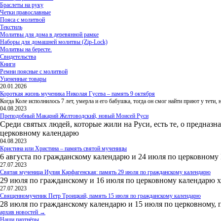
Браслеты на руку
Четки православные
Пояса с молитвой
Текстиль
Молитвы для дома в деревянной рамке
Наборы для домашней молитвы (Zip-Lock)
Молитвы на бересте.
Свидетельства
Книги
Ремни поясные с молитвой
Уцененные товары
20.01.2026
Короткая жизнь мученика Николая Гусева – память 9 октября
Когда Коле исполнилось 7 лет, умерла и его бабушка, тогда он смог найти приют у тети
04.08.2023
Преподобный Макарий Желтоводский, новый Моисей Руси
Среди святых людей, которые жили на Руси, есть те, о предназн
церковному календарю
04.08.2023
Кристина или Христина – память святой мученицы
6 августа по гражданскому календарю и 24 июля по церковному
27.07.2023
Святая мученица Иулия Карфагенская: память 29 июля по гражданскому календарю
29 июля по гражданскому и 16 июля по церковному календарю 
27.07.2023
Священномученик Петр Троицкий, память 15 июля по гражданскому календарю
28 июля по гражданскому календарю и 15 июля по церковному, 
архив новостей →
Наши партнёры