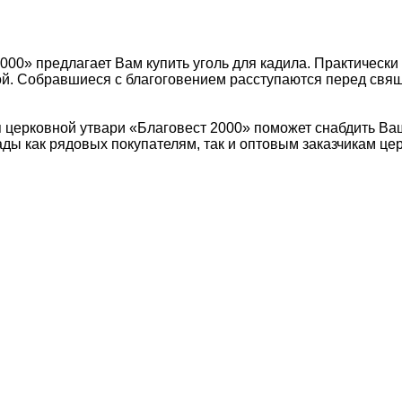
00» предлагает Вам купить уголь для кадила. Практически 
й. Собравшиеся с благоговением расступаются перед свящ
ая церковной утвари «Благовест 2000» поможет снабдить Ва
рады как рядовых покупателям, так и оптовым заказчикам це