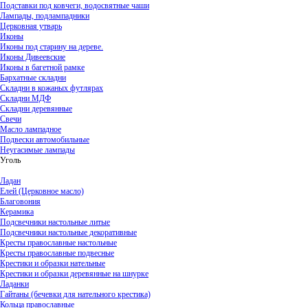
Подставки под ковчеги, водосвятные чаши
Лампады, подлампадники
Церковная утварь
Иконы
Иконы под старину на дереве.
Иконы Дивеевские
Иконы в багетной рамке
Бархатные складни
Складни в кожаных футлярах
Складни МДФ
Складни деревянные
Свечи
Масло лампадное
Подвески автомобильные
Неугасимые лампады
Уголь
Ладан
Елей (Церковное масло)
Благовония
Керамика
Подсвечники настольные литые
Подсвечники настольные декоративные
Кресты православные настольные
Кресты православные подвесные
Крестики и образки нательные
Крестики и образки деревянные на шнурке
Ладанки
Гайтаны (бечевки для нательного крестика)
Кольца православные