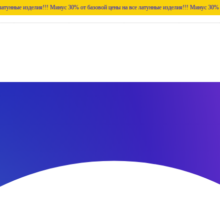
делия!!!
Минус 30% от базовой цены на все латунные изделия!!!
Минус 30% от базовой ц