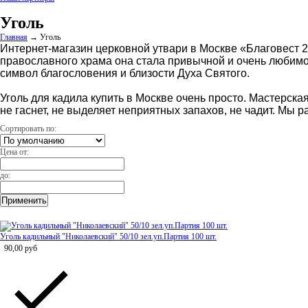
Уголь
Главная
→
Уголь
Интернет-магазин церковной утвари в Москве «Благовест 20
православного храма она стала привычной и очень любимо
символ благословения и близости Духа Святого.
Уголь для кадила купить в Москве очень просто. Мастерск
не гаснет, не выделяет неприятных запахов, не чадит. Мы 
Сортировать по:
Цена от:
до:
Уголь кадильный "Николаевский" 50/10 зел.уп.Партия 100 шт.
90,00
руб