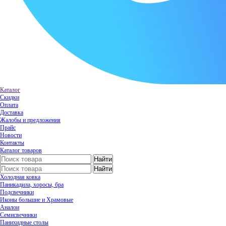
Каталог
Скидки
Оплата
Доставка
Жалобы и предложения
Прайс
Новости
Контакты
Каталог товаров
Холодная ковка
Паникадила, хоросы, бра
Подсвечники
Иконы большие и Храмовые
Аналои
Семисвечники
Панихидные столы