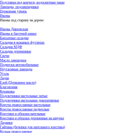
Подставки под ковчеги, водосвятные чаши
Лампады, подлампадники
Церковная утварь
Иконы
Иконы под старину на дереве.
Иконы Дивеевские
Иконы в багетной рамке
Бархатные складни
Складни в кожаных футлярах
Складни МДФ
Складни деревянные
Свечи
Масло лампадное
Подвески автомобильные
Неугасимые лампады
Уголь
Ладан
Елей (Церковное масло)
Благовония
Керамика
Подсвечники настольные литые
Подсвечники настольные декоративные
Кресты православные настольные
Кресты православные подвесные
Крестики и образки нательные
Крестики и образки деревянные на шнурке
Ладанки
Гайтаны (бечевки для нательного крестика)
Кольца православные