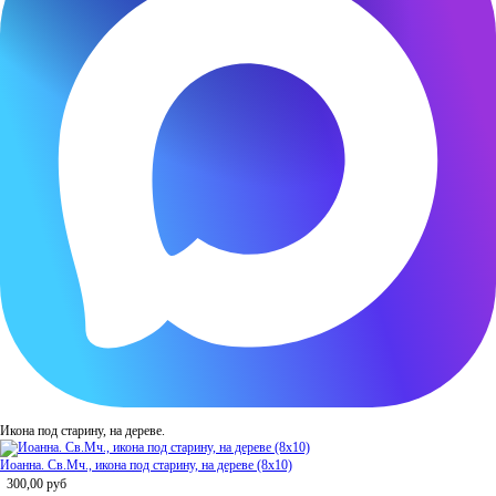
Икона под старину, на дереве.
Иоанна. Св.Мч., икона под старину, на дереве (8x10)
300,00
руб