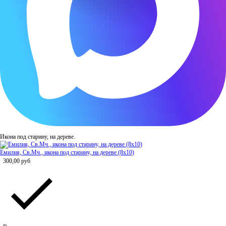
Икона под старину, на дереве.
Емилия, Св.Мч., икона под старину, на дереве (8x10)
300,00
руб