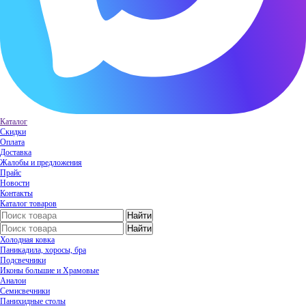
Каталог
Скидки
Оплата
Доставка
Жалобы и предложения
Прайс
Новости
Контакты
Каталог товаров
Холодная ковка
Паникадила, хоросы, бра
Подсвечники
Иконы большие и Храмовые
Аналои
Семисвечники
Панихидные столы