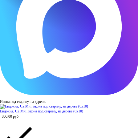
Икона под старину, на дереве.
Евдокия, Св.Мч., икона под старину, на дереве (8x10)
300,00
руб