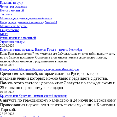
Браслеты на руку
Четки православные
Пояса с молитвой
Текстиль
Молитвы для дома в деревянной рамке
Наборы для домашней молитвы (Zip-Lock)
Молитвы на бересте.
Свидетельства
Книги
Ремни поясные с молитвой
Уцененные товары
20.01.2026
Короткая жизнь мученика Николая Гусева – память 9 октября
Когда Коле исполнилось 7 лет, умерла и его бабушка, тогда он смог найти приют у тети,
но это было не постоянно. Осиротев в этом мире и потеряв свою родню и жилье,
мальчик обрел множество родственников в церкви
04.08.2023
Преподобный Макарий Желтоводский, новый Моисей Руси
Среди святых людей, которые жили на Руси, есть те, о
предназначении которых можно было предвидеть с детства.
Память этого святого церковь чтит 7 августа по гражданскому и
25 июля по церковному календарю
04.08.2023
Кристина или Христина – память святой мученицы
6 августа по гражданскому календарю и 24 июля по церковному
Православная церковь чтит память святой мученицы Христины
Тирской.
27.07.2023