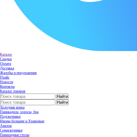
Каталог
Скидки
Оплата
Доставка
Жалобы и предложения
Прайс
Новости
Контакты
Каталог товаров
Холодная ковка
Паникадила, хоросы, бра
Подсвечники
Иконы большие и Храмовые
Аналои
Семисвечники
Панихидные столы