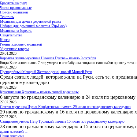
Браслеты на руку
Четки православные
Пояса с молитвой
Текстиль
Молитвы для дома в деревянной рамке
Наборы для домашней молитвы (Zip-Lock)
Молитвы на бересте.
Свидетельства
Книги
Ремни поясные с молитвой
Уцененные товары
20.01.2026
Короткая жизнь мученика Николая Гусева – память 9 октября
Когда Коле исполнилось 7 лет, умерла и его бабушка, тогда он смог найти приют у тети
04.08.2023
Преподобный Макарий Желтоводский, новый Моисей Руси
Среди святых людей, которые жили на Руси, есть те, о предназн
церковному календарю
04.08.2023
Кристина или Христина – память святой мученицы
6 августа по гражданскому календарю и 24 июля по церковному
27.07.2023
Святая мученица Иулия Карфагенская: память 29 июля по гражданскому календарю
29 июля по гражданскому и 16 июля по церковному календарю 
27.07.2023
Священномученик Петр Троицкий, память 15 июля по гражданскому календарю
28 июля по гражданскому календарю и 15 июля по церковному, 
архив новостей →
Наши партнёры