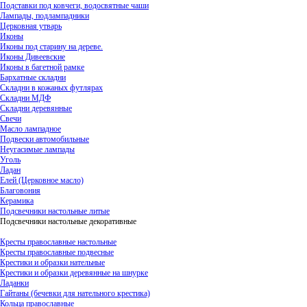
Подставки под ковчеги, водосвятные чаши
Лампады, подлампадники
Церковная утварь
Иконы
Иконы под старину на дереве.
Иконы Дивеевские
Иконы в багетной рамке
Бархатные складни
Складни в кожаных футлярах
Складни МДФ
Складни деревянные
Свечи
Масло лампадное
Подвески автомобильные
Неугасимые лампады
Уголь
Ладан
Елей (Церковное масло)
Благовония
Керамика
Подсвечники настольные литые
Подсвечники настольные декоративные
Кресты православные настольные
Кресты православные подвесные
Крестики и образки нательные
Крестики и образки деревянные на шнурке
Ладанки
Гайтаны (бечевки для нательного крестика)
Кольца православные