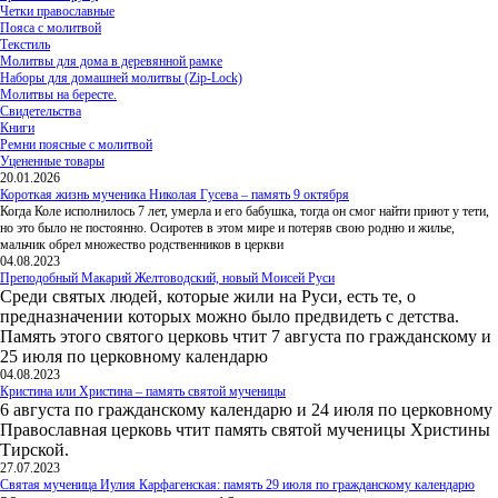
Четки православные
Пояса с молитвой
Текстиль
Молитвы для дома в деревянной рамке
Наборы для домашней молитвы (Zip-Lock)
Молитвы на бересте.
Свидетельства
Книги
Ремни поясные с молитвой
Уцененные товары
20.01.2026
Короткая жизнь мученика Николая Гусева – память 9 октября
Когда Коле исполнилось 7 лет, умерла и его бабушка, тогда он смог найти приют у тети,
но это было не постоянно. Осиротев в этом мире и потеряв свою родню и жилье,
мальчик обрел множество родственников в церкви
04.08.2023
Преподобный Макарий Желтоводский, новый Моисей Руси
Среди святых людей, которые жили на Руси, есть те, о
предназначении которых можно было предвидеть с детства.
Память этого святого церковь чтит 7 августа по гражданскому и
25 июля по церковному календарю
04.08.2023
Кристина или Христина – память святой мученицы
6 августа по гражданскому календарю и 24 июля по церковному
Православная церковь чтит память святой мученицы Христины
Тирской.
27.07.2023
Святая мученица Иулия Карфагенская: память 29 июля по гражданскому календарю