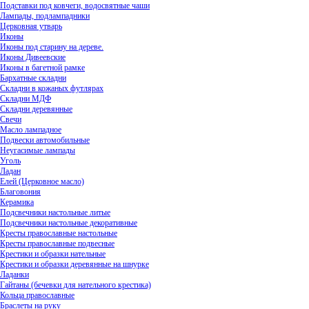
Подставки под ковчеги, водосвятные чаши
Лампады, подлампадники
Церковная утварь
Иконы
Иконы под старину на дереве.
Иконы Дивеевские
Иконы в багетной рамке
Бархатные складни
Складни в кожаных футлярах
Складни МДФ
Складни деревянные
Свечи
Масло лампадное
Подвески автомобильные
Неугасимые лампады
Уголь
Ладан
Елей (Церковное масло)
Благовония
Керамика
Подсвечники настольные литые
Подсвечники настольные декоративные
Кресты православные настольные
Кресты православные подвесные
Крестики и образки нательные
Крестики и образки деревянные на шнурке
Ладанки
Гайтаны (бечевки для нательного крестика)
Кольца православные
Браслеты на руку