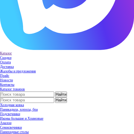
Каталог
Скидки
Оплата
Доставка
Жалобы и предложения
Прайс
Новости
Контакты
Каталог товаров
Холодная ковка
Паникадила, хоросы, бра
Подсвечники
Иконы большие и Храмовые
Аналои
Семисвечники
Панихидные столы