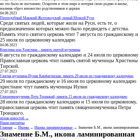
но это было не постоянно. Осиротев в этом мире и потеряв свою родню и жилье,
мальчик обрел множество родственников в церкви
04.08.2023
Преподобный Макарий Желтоводский, новый Моисей Руси
Среди святых людей, которые жили на Руси, есть те, о
предназначении которых можно было предвидеть с детства.
Память этого святого церковь чтит 7 августа по гражданскому и
25 июля по церковному календарю
04.08.2023
Кристина или Христина – память святой мученицы
6 августа по гражданскому календарю и 24 июля по церковному
Православная церковь чтит память святой мученицы Христины
Тирской.
27.07.2023
Святая мученица Иулия Карфагенская: память 29 июля по гражданскому календарю
29 июля по гражданскому и 16 июля по церковному календарю
христиане чтут память мученицы Иулии
27.07.2023
Священномученик Петр Троицкий, память 15 июля по гражданскому календарю
28 июля по гражданскому календарю и 15 июля по церковному,
православная церковь чтит память священномученика Петра
Троицкого.
архив новостей →
Наши партнёры
Главная
→
Иконы
→
Иконы ламинированные
→ Знамение Б.М., икона ламинированная
Знамение Б.М., икона ламинированная