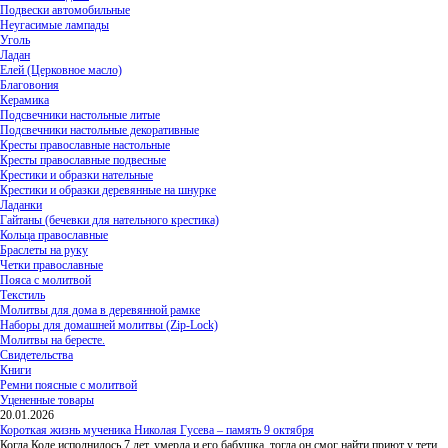
Подвески автомобильные
Неугасимые лампады
Уголь
Ладан
Елей (Церковное масло)
Благовония
Керамика
Подсвечники настольные литые
Подсвечники настольные декоративные
Кресты православные настольные
Кресты православные подвесные
Крестики и образки нательные
Крестики и образки деревянные на шнурке
Ладанки
Гайтаны (бечевки для нательного крестика)
Кольца православные
Браслеты на руку
Четки православные
Пояса с молитвой
Текстиль
Молитвы для дома в деревянной рамке
Наборы для домашней молитвы (Zip-Lock)
Молитвы на бересте.
Свидетельства
Книги
Ремни поясные с молитвой
Уцененные товары
20.01.2026
Короткая жизнь мученика Николая Гусева – память 9 октября
Когда Коле исполнилось 7 лет, умерла и его бабушка, тогда он смог найти приют у тети,