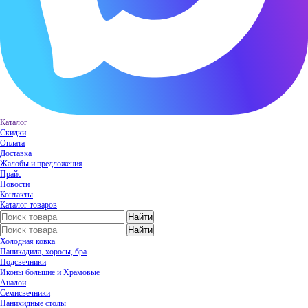
Каталог
Скидки
Оплата
Доставка
Жалобы и предложения
Прайс
Новости
Контакты
Каталог товаров
Холодная ковка
Паникадила, хоросы, бра
Подсвечники
Иконы большие и Храмовые
Аналои
Семисвечники
Панихидные столы