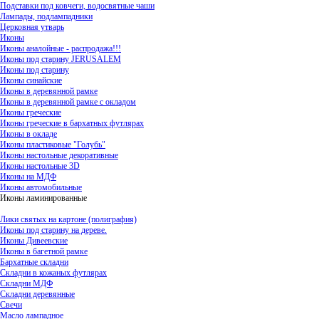
Подставки под ковчеги, водосвятные чаши
Лампады, подлампадники
Церковная утварь
Иконы
Иконы аналойные - распродажа!!!
Иконы под старину JERUSALEM
Иконы под старину
Иконы синайские
Иконы в деревянной рамке
Иконы в деревянной рамке с окладом
Иконы греческие
Иконы греческие в бархатных футлярах
Иконы в окладе
Иконы пластиковые "Голубь"
Иконы настольные декоративные
Иконы настольные 3D
Иконы на МДФ
Иконы автомобильные
Иконы ламинированные
Лики святых на картоне (полиграфия)
Иконы под старину на дереве.
Иконы Дивеевские
Иконы в багетной рамке
Бархатные складни
Складни в кожаных футлярах
Складни МДФ
Складни деревянные
Свечи
Масло лампадное