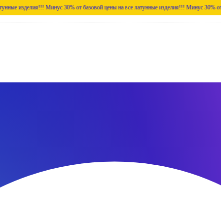
лия!!!
Минус 30% от базовой цены на все латунные изделия!!!
Минус 30% от базовой це