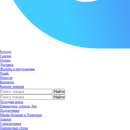
Каталог
Скидки
Оплата
Доставка
Жалобы и предложения
Прайс
Новости
Контакты
Каталог товаров
Холодная ковка
Паникадила, хоросы, бра
Подсвечники
Иконы большие и Храмовые
Аналои
Семисвечники
Панихидные столы