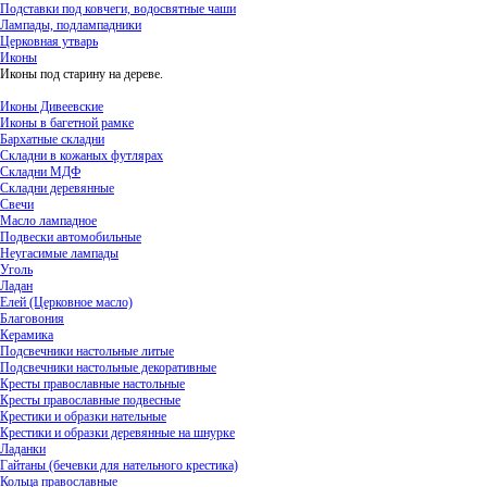
Подставки под ковчеги, водосвятные чаши
Лампады, подлампадники
Церковная утварь
Иконы
Иконы под старину на дереве.
Иконы Дивеевские
Иконы в багетной рамке
Бархатные складни
Складни в кожаных футлярах
Складни МДФ
Складни деревянные
Свечи
Масло лампадное
Подвески автомобильные
Неугасимые лампады
Уголь
Ладан
Елей (Церковное масло)
Благовония
Керамика
Подсвечники настольные литые
Подсвечники настольные декоративные
Кресты православные настольные
Кресты православные подвесные
Крестики и образки нательные
Крестики и образки деревянные на шнурке
Ладанки
Гайтаны (бечевки для нательного крестика)
Кольца православные