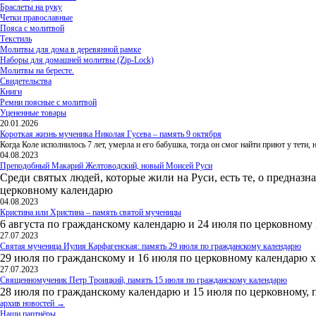
Браслеты на руку
Четки православные
Пояса с молитвой
Текстиль
Молитвы для дома в деревянной рамке
Наборы для домашней молитвы (Zip-Lock)
Молитвы на бересте.
Свидетельства
Книги
Ремни поясные с молитвой
Уцененные товары
20.01.2026
Короткая жизнь мученика Николая Гусева – память 9 октября
Когда Коле исполнилось 7 лет, умерла и его бабушка, тогда он смог найти приют у тети
04.08.2023
Преподобный Макарий Желтоводский, новый Моисей Руси
Среди святых людей, которые жили на Руси, есть те, о предназн
церковному календарю
04.08.2023
Кристина или Христина – память святой мученицы
6 августа по гражданскому календарю и 24 июля по церковному
27.07.2023
Святая мученица Иулия Карфагенская: память 29 июля по гражданскому календарю
29 июля по гражданскому и 16 июля по церковному календарю 
27.07.2023
Священномученик Петр Троицкий, память 15 июля по гражданскому календарю
28 июля по гражданскому календарю и 15 июля по церковному, 
архив новостей →
Наши партнёры