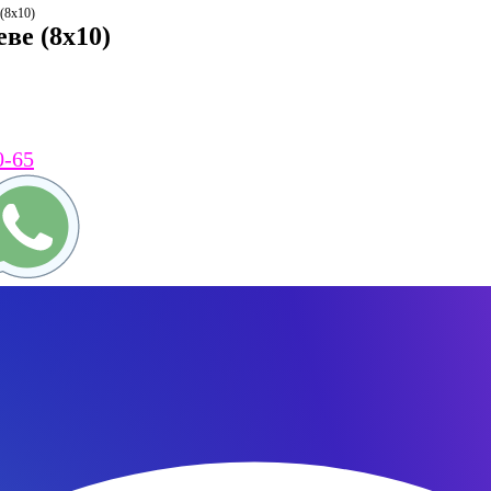
 (8x10)
еве (8x10)
0-65