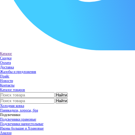
Каталог
Скидки
Оплата
Доставка
Жалобы и предложения
Прайс
Новости
Контакты
Каталог товаров
Холодная ковка
Паникадила, хоросы, бра
Подсвечники
Подсвечники храмовые
Подсвечники напрестольные
Иконы большие и Храмовые
Аналои