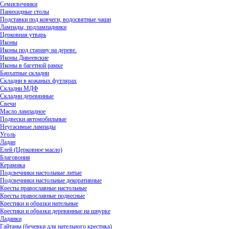
Семисвечники
Панихидные столы
Подставки под ковчеги, водосвятные чаши
Лампады, подлампадники
Церковная утварь
Иконы
Иконы под старину на дереве.
Иконы Дивеевские
Иконы в багетной рамке
Бархатные складни
Складни в кожаных футлярах
Складни МДФ
Складни деревянные
Свечи
Масло лампадное
Подвески автомобильные
Неугасимые лампады
Уголь
Ладан
Елей (Церковное масло)
Благовония
Керамика
Подсвечники настольные литые
Подсвечники настольные декоративные
Кресты православные настольные
Кресты православные подвесные
Крестики и образки нательные
Крестики и образки деревянные на шнурке
Ладанки
Гайтаны (бечевки для нательного крестика)