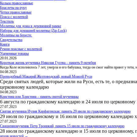
Кольца православные
Браслеты на руку
Четки православные
Пояса с молитвой
Текстиль
Молитвы для дома в деревянной рамке
Наборы для домашней молитвы (Zip-Lock)
Молитвы на бересте.
Свидетельства
Книги
Ремни поясные с молитвой
Уцененные товары
20.01.2026
Короткая жизнь мученика Николая Гусева – память 9 октября
Когда Коле исполнилось 7 лет, умерла и его бабушка, тогда он смог найти приют у тети
04.08.2023
Преподобный Макарий Желтоводский, новый Моисей Руси
Среди святых людей, которые жили на Руси, есть те, о предназн
церковному календарю
04.08.2023
Кристина или Христина – память святой мученицы
6 августа по гражданскому календарю и 24 июля по церковному
27.07.2023
Святая мученица Иулия Карфагенская: память 29 июля по гражданскому календарю
29 июля по гражданскому и 16 июля по церковному календарю 
27.07.2023
Священномученик Петр Троицкий, память 15 июля по гражданскому календарю
28 июля по гражданскому календарю и 15 июля по церковному, 
архив новостей →