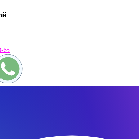
ой
0-65