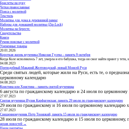
Браслеты на руку
Четки православные
Пояса с молитвой
Текстиль
Молитвы для дома в деревянной рамке
Наборы для домашней молитвы (Zip-Lock)
Молитвы на бересте.
Свидетельства
Книги
Ремни поясные с молитвой
Уцененные товары
20.01.2026
Короткая жизнь мученика Николая Гусева – память 9 октября
Когда Коле исполнилось 7 лет, умерла и его бабушка, тогда он смог найти приют у тети
04.08.2023
Преподобный Макарий Желтоводский, новый Моисей Руси
Среди святых людей, которые жили на Руси, есть те, о предназн
церковному календарю
04.08.2023
Кристина или Христина – память святой мученицы
6 августа по гражданскому календарю и 24 июля по церковному
27.07.2023
Святая мученица Иулия Карфагенская: память 29 июля по гражданскому календарю
29 июля по гражданскому и 16 июля по церковному календарю 
27.07.2023
Священномученик Петр Троицкий, память 15 июля по гражданскому календарю
28 июля по гражданскому календарю и 15 июля по церковному, 
архив новостей →
Наши партнёры