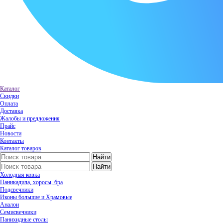
Каталог
Скидки
Оплата
Доставка
Жалобы и предложения
Прайс
Новости
Контакты
Каталог товаров
Холодная ковка
Паникадила, хоросы, бра
Подсвечники
Иконы большие и Храмовые
Аналои
Семисвечники
Панихидные столы