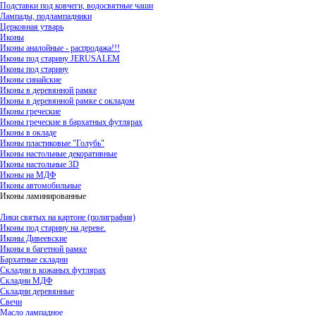
Подставки под ковчеги, водосвятные чаши
Лампады, подлампадники
Церковная утварь
Иконы
Иконы аналойные - распродажа!!!
Иконы под старину JERUSALEM
Иконы под старину
Иконы синайские
Иконы в деревянной рамке
Иконы в деревянной рамке с окладом
Иконы греческие
Иконы греческие в бархатных футлярах
Иконы в окладе
Иконы пластиковые "Голубь"
Иконы настольные декоративные
Иконы настольные 3D
Иконы на МДФ
Иконы автомобильные
Иконы ламинированные
Лики святых на картоне (полиграфия)
Иконы под старину на дереве.
Иконы Дивеевские
Иконы в багетной рамке
Бархатные складни
Складни в кожаных футлярах
Складни МДФ
Складни деревянные
Свечи
Масло лампадное