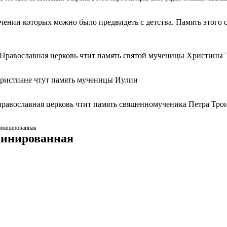
ачении которых можно было предвидеть с детства. Память этого с
 Православная церковь чтит память святой мученицы Христины 
христиане чтут память мученицы Иулии
православная церковь чтит память священномученика Петра Тро
аминированная
минированная