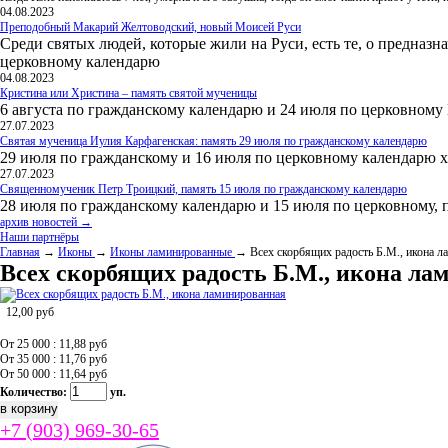
04.08.2023
Преподобный Макарий Желтоводский, новый Моисей Руси
Среди святых людей, которые жили на Руси, есть те, о предназн
церковному календарю
04.08.2023
Кристина или Христина – память святой мученицы
6 августа по гражданскому календарю и 24 июля по церковному
27.07.2023
Святая мученица Иулия Карфагенская: память 29 июля по гражданскому календарю
29 июля по гражданскому и 16 июля по церковному календарю 
27.07.2023
Священномученик Петр Троицкий, память 15 июля по гражданскому календарю
28 июля по гражданскому календарю и 15 июля по церковному, 
архив новостей →
Наши партнёры
Главная
→
Иконы
→
Иконы ламинированные
→ Всех скорбящих радость Б.М., икона л
Всех скорбящих радость Б.М., икона ла
12,00
руб
От 25 000 : 11,88
руб
От 35 000 : 11,76
руб
От 50 000 : 11,64
руб
Количество:
уп.
+7 (903) 969-30-65