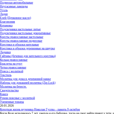
Подвески автомобильные
Неугасимые лампады
Уголь
Ладан
Елей (Церковное масло)
Благовония
Керамика
Подсвечники настольные литые
Подсвечники настольные декоративные
Кресты православные настольные
Кресты православные подвесные
Крестики и образки нательные
Крестики и образки деревянные на шнурке
Ладанки
Гайтаны (бечевки для нательного крестика)
Кольца православные
Браслеты на руку
Четки православные
Пояса с молитвой
Текстиль
Молитвы для дома в деревянной рамке
Наборы для домашней молитвы (Zip-Lock)
Молитвы на бересте.
Свидетельства
Книги
Ремни поясные с молитвой
Уцененные товары
20.01.2026
Короткая жизнь мученика Николая Гусева – память 9 октября
Когда Коле исполнилось 7 лет, умерла и его бабушка, тогда он смог найти приют у тети