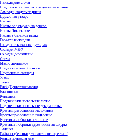
Панихидные столы
Подставки под ковчеги, водосвятные чаши
Лампады, подлампадники
Церковная утварь
Иконы
Иконы под старину на дереве.
Иконы Дивеевские
Иконы в багетной рамке
Бархатные складни
Складни в кожаных футлярах
Складни МДФ
Складни деревянные
Свечи
Масло лампадное
Подвески автомобильные
Неугасимые лампады
Уголь
Ладан
Елей (Церковное масло)
Благовония
Керамика
Подсвечники настольные литые
Подсвечники настольные декоративные
Кресты православные настольные
Кресты православные подвесные
Крестики и образки нательные
Крестики и образки деревянные на шнурке
Ладанки
Гайтаны (бечевки для нательного крестика)
Кольца православные