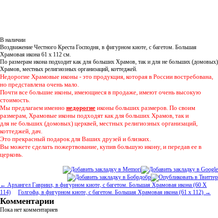
В наличии
Воздвижение Честного Креста Господня
, в фигурном киоте, с багетом. Большая
Храмовая икона 61 х 112 см.
По размерам икона подходит как для больших Храмов, так и для не больших (домовых)
Храмов, местных религиозных организаций, коттеджей.
Недорогие Храмовые иконы - это продукция, которая в России востребована,
но представлена очень мало.
Почти все большие иконы, имеющиеся в продаже, имеют очень высокую
стоимость.
Мы предлагаем именно
недорогие
иконы больших размеров. По своим
размерам, Храмовые иконы подходят как для больших Храмов, так и
для не больших (домовых) церквей, местных религиозных организаций,
коттеджей, дач.
Это прекрасный подарок для Ваших друзей и близких.
Вы можете сделать пожертвование, купив большую икону, и передав ее в
церковь.
← Архангел Гавриил, в фигурном киоте, с багетом. Большая Храмовая икона (60 Х
114)
Голгофа, в фигурном киоте, с багетом. Большая Храмовая икона (61 х 112) →
Комментарии
Пока нет комментариев