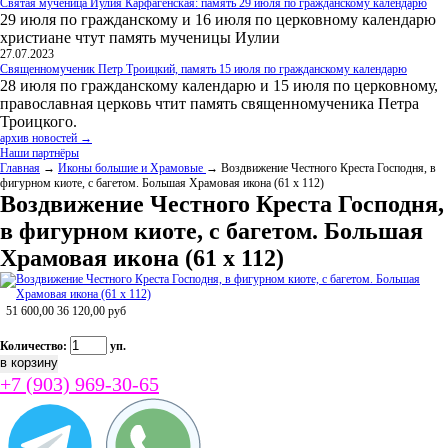
Святая мученица Иулия Карфагенская: память 29 июля по гражданскому календарю
29 июля по гражданскому и 16 июля по церковному календарю
христиане чтут память мученицы Иулии
27.07.2023
Священномученик Петр Троицкий, память 15 июля по гражданскому календарю
28 июля по гражданскому календарю и 15 июля по церковному,
православная церковь чтит память священномученика Петра
Троицкого.
архив новостей →
Наши партнёры
Главная
→
Иконы большие и Храмовые
→ Воздвижение Честного Креста Господня, в
фигурном киоте, с багетом. Большая Храмовая икона (61 х 112)
Воздвижение Честного Креста Господня,
в фигурном киоте, с багетом. Большая
Храмовая икона (61 х 112)
51 600,00
36 120,00
руб
Количество:
уп.
+7 (903) 969-30-65