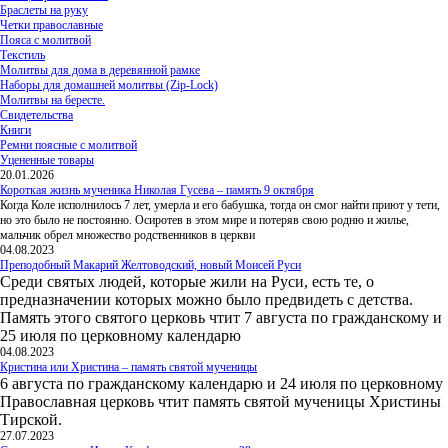
Браслеты на руку
Четки православные
Пояса с молитвой
Текстиль
Молитвы для дома в деревянной рамке
Наборы для домашней молитвы (Zip-Lock)
Молитвы на бересте.
Свидетельства
Книги
Ремни поясные с молитвой
Уцененные товары
20.01.2026
Короткая жизнь мученика Николая Гусева – память 9 октября
Когда Коле исполнилось 7 лет, умерла и его бабушка, тогда он смог найти приют у тети,
но это было не постоянно. Осиротев в этом мире и потеряв свою родню и жилье,
мальчик обрел множество родственников в церкви
04.08.2023
Преподобный Макарий Желтоводский, новый Моисей Руси
Среди святых людей, которые жили на Руси, есть те, о
предназначении которых можно было предвидеть с детства.
Память этого святого церковь чтит 7 августа по гражданскому и
25 июля по церковному календарю
04.08.2023
Кристина или Христина – память святой мученицы
6 августа по гражданскому календарю и 24 июля по церковному
Православная церковь чтит память святой мученицы Христины
Тирской.
27.07.2023