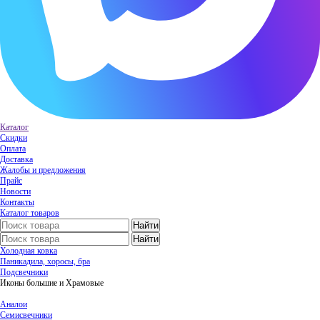
Каталог
Скидки
Оплата
Доставка
Жалобы и предложения
Прайс
Новости
Контакты
Каталог товаров
Холодная ковка
Паникадила, хоросы, бра
Подсвечники
Иконы большие и Храмовые
Аналои
Семисвечники