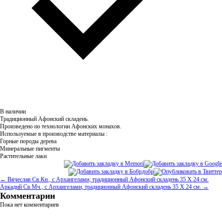
В наличии
Традиционный Афонский складень.
Произведено по технологии Афонских монахов.
Используемые в производстве материалы :
Горные породы дерева
Минеральные пигменты
Растительные лаки
← Вячеслав Св.Кн., с Архангелами, традиционный Афонский складень 35 Х 24 см.
Аркадий Св.Мч., с Архангелами, традиционный Афонский складень 35 Х 24 см. →
Комментарии
Пока нет комментариев