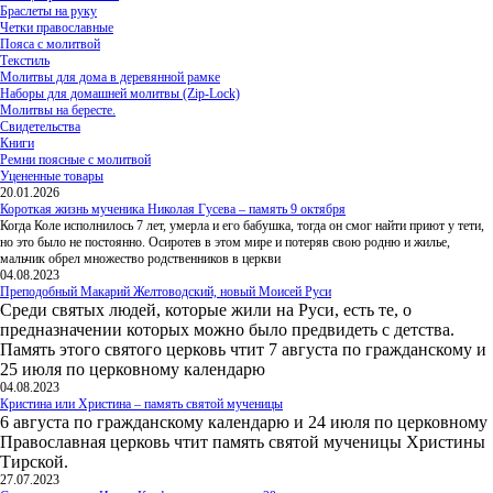
Браслеты на руку
Четки православные
Пояса с молитвой
Текстиль
Молитвы для дома в деревянной рамке
Наборы для домашней молитвы (Zip-Lock)
Молитвы на бересте.
Свидетельства
Книги
Ремни поясные с молитвой
Уцененные товары
20.01.2026
Короткая жизнь мученика Николая Гусева – память 9 октября
Когда Коле исполнилось 7 лет, умерла и его бабушка, тогда он смог найти приют у тети,
но это было не постоянно. Осиротев в этом мире и потеряв свою родню и жилье,
мальчик обрел множество родственников в церкви
04.08.2023
Преподобный Макарий Желтоводский, новый Моисей Руси
Среди святых людей, которые жили на Руси, есть те, о
предназначении которых можно было предвидеть с детства.
Память этого святого церковь чтит 7 августа по гражданскому и
25 июля по церковному календарю
04.08.2023
Кристина или Христина – память святой мученицы
6 августа по гражданскому календарю и 24 июля по церковному
Православная церковь чтит память святой мученицы Христины
Тирской.
27.07.2023