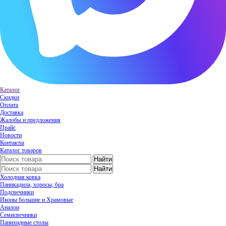
Каталог
Скидки
Оплата
Доставка
Жалобы и предложения
Прайс
Новости
Контакты
Каталог товаров
Холодная ковка
Паникадила, хоросы, бра
Подсвечники
Иконы большие и Храмовые
Аналои
Семисвечники
Панихидные столы