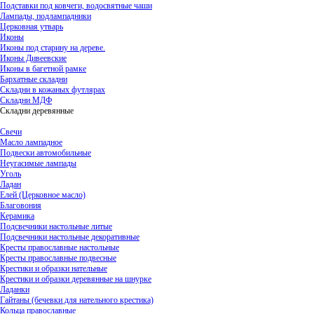
Подставки под ковчеги, водосвятные чаши
Лампады, подлампадники
Церковная утварь
Иконы
Иконы под старину на дереве.
Иконы Дивеевские
Иконы в багетной рамке
Бархатные складни
Складни в кожаных футлярах
Складни МДФ
Складни деревянные
Свечи
Масло лампадное
Подвески автомобильные
Неугасимые лампады
Уголь
Ладан
Елей (Церковное масло)
Благовония
Керамика
Подсвечники настольные литые
Подсвечники настольные декоративные
Кресты православные настольные
Кресты православные подвесные
Крестики и образки нательные
Крестики и образки деревянные на шнурке
Ладанки
Гайтаны (бечевки для нательного крестика)
Кольца православные