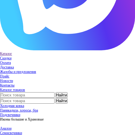
Каталог
Скидки
Оплата
Доставка
Жалобы и предложения
Прайс
Новости
Контакты
Каталог товаров
Холодная ковка
Паникадила, хоросы, бра
Подсвечники
Иконы большие и Храмовые
Аналои
Семисвечники