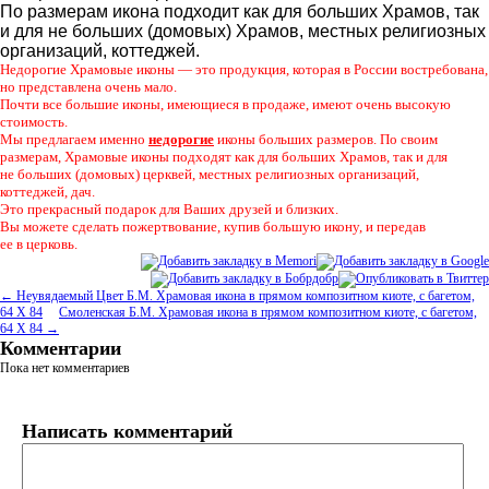
По размерам икона подходит как для больших Храмов
,
так
и для не больших
(
домовых) Храмов
,
местных религиозных
организаций
,
коттеджей.
Недорогие Храмовые иконы — это продукция
,
которая в России востребована
,
но представлена очень мало.
Почти все большие иконы
,
имеющиеся в продаже
,
имеют очень высокую
стоимость.
Мы предлагаем именно
недорогие
иконы больших размеров. По своим
размерам
,
Храмовые иконы подходят как для больших Храмов
,
так и для
не больших
(
домовых) церквей
,
местных религиозных организаций
,
коттеджей
,
дач.
Это прекрасный подарок для Ваших друзей и близких.
Вы можете сделать пожертвование
,
купив большую икону
,
и передав
ее в церковь.
← Неувядаемый Цвет Б.М. Храмовая икона в прямом композитном киоте, с багетом,
64 Х 84
Смоленская Б.М. Храмовая икона в прямом композитном киоте, с багетом,
64 Х 84 →
Комментарии
Пока нет комментариев
Написать комментарий