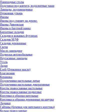
Панихидные столы
Подставки под ковчеги, водосвятные чаши
Лампады, подлампадники
Церковная утварь
Иконы
Иконы под старину на дереве.
Иконы Дивеевские
Иконы в багетной рамке
Бархатные складни
Складни в кожаных футлярах
Складни МДФ
Складни деревянные
Свечи
Масло лампадное
Подвески автомобильные
Неугасимые лампады
Уголь
Ладан
Елей (Церковное масло)
Благовония
Керамика
Подсвечники настольные литые
Подсвечники настольные декоративные
Кресты православные настольные
Кресты православные подвесные
Крестики и образки нательные
Крестики и образки деревянные на шнурке
Ладанки
Гайтаны (бечевки для нательного крестика)
Кольца православные