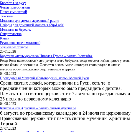
Браслеты на руку
Четки православные
Пояса с молитвой
Текстиль
Молитвы для дома в деревянной рамке
Наборы для домашней молитвы (Zip-Lock)
Молитвы на бересте.
Свидетельства
Книги
Ремни поясные с молитвой
Уцененные товары
20.01.2026
Короткая жизнь мученика Николая Гусева – память 9 октября
Когда Коле исполнилось 7 лет, умерла и его бабушка, тогда он смог найти приют у тети,
но это было не постоянно. Осиротев в этом мире и потеряв свою родню и жилье,
мальчик обрел множество родственников в церкви
04.08.2023
Преподобный Макарий Желтоводский, новый Моисей Руси
Среди святых людей, которые жили на Руси, есть те, о
предназначении которых можно было предвидеть с детства.
Память этого святого церковь чтит 7 августа по гражданскому и
25 июля по церковному календарю
04.08.2023
Кристина или Христина – память святой мученицы
6 августа по гражданскому календарю и 24 июля по церковному
Православная церковь чтит память святой мученицы Христины
Тирской.
27.07.2023