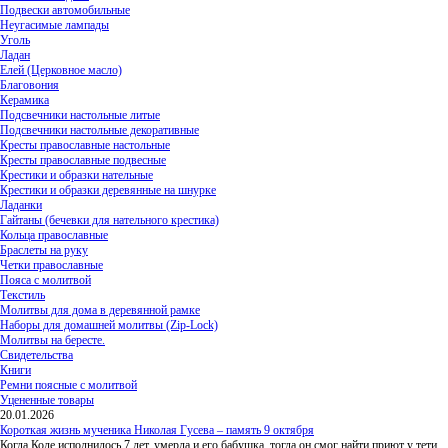
Подвески автомобильные
Неугасимые лампады
Уголь
Ладан
Елей (Церковное масло)
Благовония
Керамика
Подсвечники настольные литые
Подсвечники настольные декоративные
Кресты православные настольные
Кресты православные подвесные
Крестики и образки нательные
Крестики и образки деревянные на шнурке
Ладанки
Гайтаны (бечевки для нательного крестика)
Кольца православные
Браслеты на руку
Четки православные
Пояса с молитвой
Текстиль
Молитвы для дома в деревянной рамке
Наборы для домашней молитвы (Zip-Lock)
Молитвы на бересте.
Свидетельства
Книги
Ремни поясные с молитвой
Уцененные товары
20.01.2026
Короткая жизнь мученика Николая Гусева – память 9 октября
Когда Коле исполнилось 7 лет, умерла и его бабушка, тогда он смог найти приют у тети,