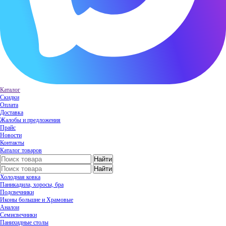
Каталог
Скидки
Оплата
Доставка
Жалобы и предложения
Прайс
Новости
Контакты
Каталог товаров
Холодная ковка
Паникадила, хоросы, бра
Подсвечники
Иконы большие и Храмовые
Аналои
Семисвечники
Панихидные столы