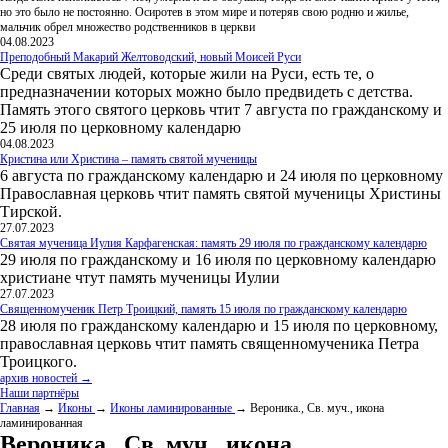
но это было не постоянно. Осиротев в этом мире и потеряв свою родню и жилье,
мальчик обрел множество родственников в церкви
04.08.2023
Преподобный Макарий Желтоводский, новый Моисей Руси
Среди святых людей, которые жили на Руси, есть те, о
предназначении которых можно было предвидеть с детства.
Память этого святого церковь чтит 7 августа по гражданскому и
25 июля по церковному календарю
04.08.2023
Кристина или Христина – память святой мученицы
6 августа по гражданскому календарю и 24 июля по церковному
Православная церковь чтит память святой мученицы Христины
Тирской.
27.07.2023
Святая мученица Иулия Карфагенская: память 29 июля по гражданскому календарю
29 июля по гражданскому и 16 июля по церковному календарю
христиане чтут память мученицы Иулии
27.07.2023
Священномученик Петр Троицкий, память 15 июля по гражданскому календарю
28 июля по гражданскому календарю и 15 июля по церковному,
православная церковь чтит память священномученика Петра
Троицкого.
архив новостей →
Наши партнёры
Главная
→
Иконы
→
Иконы ламинированные
→ Вероника., Св. муч., икона
ламинированная
Вероника., Св. муч., икона