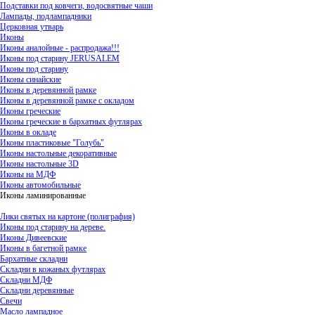
Подставки под ковчеги, водосвятные чаши
Лампады, подлампадники
Церковная утварь
Иконы
Иконы аналойные - распродажа!!!
Иконы под старину JERUSALEM
Иконы под старину
Иконы синайские
Иконы в деревянной рамке
Иконы в деревянной рамке с окладом
Иконы греческие
Иконы греческие в бархатных футлярах
Иконы в окладе
Иконы пластиковые "Голубь"
Иконы настольные декоративные
Иконы настольные 3D
Иконы на МДФ
Иконы автомобильные
Иконы ламинированные
Лики святых на картоне (полиграфия)
Иконы под старину на дереве.
Иконы Дивеевские
Иконы в багетной рамке
Бархатные складни
Складни в кожаных футлярах
Складни МДФ
Складни деревянные
Свечи
Масло лампадное