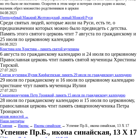
но это было не постоянно. Осиротев в этом мире и потеряв свою родню и жилье,
мальчик обрел множество родственников в церкви
04.08.2023
Преподобный Макарий Желтоводский, новый Моисей Руси
Среди святых людей, которые жили на Руси, есть те, о
предназначении которых можно было предвидеть с детства.
Память этого святого церковь чтит 7 августа по гражданскому и
25 июля по церковному календарю
04.08.2023
Кристина или Христина – память святой мученицы
6 августа по гражданскому календарю и 24 июля по церковному
Православная церковь чтит память святой мученицы Христины
Тирской.
27.07.2023
Святая мученица Иулия Карфагенская: память 29 июля по гражданскому календарю
29 июля по гражданскому и 16 июля по церковному календарю
христиане чтут память мученицы Иулии
27.07.2023
Священномученик Петр Троицкий, память 15 июля по гражданскому календарю
28 июля по гражданскому календарю и 15 июля по церковному,
православная церковь чтит память священномученика Петра
Троицкого.
архив новостей →
Наши партнёры
Главная
→
Иконы
→
Иконы синайские
→ Успение Пр.Б., икона синайская, 13 Х 17
Успение Пр.Б., икона синайская, 13 Х 17