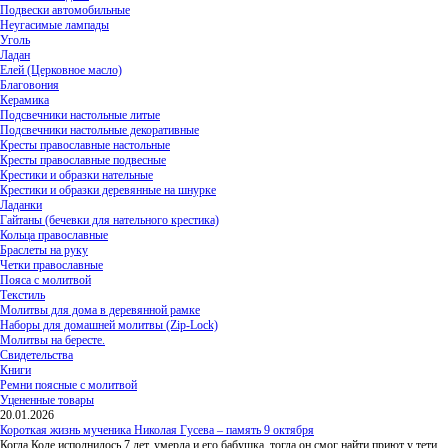
Подвески автомобильные
Неугасимые лампады
Уголь
Ладан
Елей (Церковное масло)
Благовония
Керамика
Подсвечники настольные литые
Подсвечники настольные декоративные
Кресты православные настольные
Кресты православные подвесные
Крестики и образки нательные
Крестики и образки деревянные на шнурке
Ладанки
Гайтаны (бечевки для нательного крестика)
Кольца православные
Браслеты на руку
Четки православные
Пояса с молитвой
Текстиль
Молитвы для дома в деревянной рамке
Наборы для домашней молитвы (Zip-Lock)
Молитвы на бересте.
Свидетельства
Книги
Ремни поясные с молитвой
Уцененные товары
20.01.2026
Короткая жизнь мученика Николая Гусева – память 9 октября
Когда Коле исполнилось 7 лет, умерла и его бабушка, тогда он смог найти приют у тети,