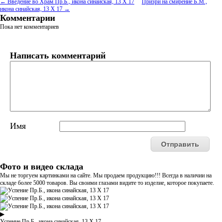
← Введение во Храм Пр.Б., икона синайская, 13 Х 17
Призри на смирение Б.М.,
икона синайская, 13 Х 17 →
Комментарии
Пока нет комментариев
Написать комментарий
Имя
Фото и видео склада
Мы не торгуем картинками на сайте. Мы продаем продукцию!!! Всегда в наличии на
складе более 5000 товаров. Вы своими глазами видите то изделие, которое покупаете.
▶
Успение Пр.Б., икона синайская, 13 Х 17