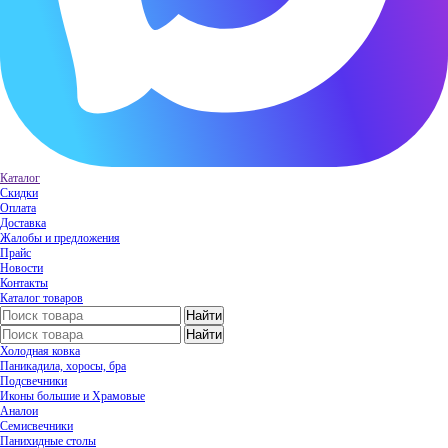
Каталог
Скидки
Оплата
Доставка
Жалобы и предложения
Прайс
Новости
Контакты
Каталог товаров
Холодная ковка
Паникадила, хоросы, бра
Подсвечники
Иконы большие и Храмовые
Аналои
Семисвечники
Панихидные столы