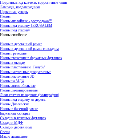
Подставки под ковчеги, водосвятные чаши
Лампады, подлампадники
Церковная утварь
Иконы
Иконы аналойные - распродажа!!!
Иконы под старину JERUSALEM
Иконы под старину
Иконы синайские
Иконы в деревянной рамке
Иконы в деревянной рамке с окладом
Иконы греческие
Иконы греческие в бархатных футлярах
Иконы в окладе
Иконы пластиковые "Голубь"
Иконы настольные декоративные
Иконы настольные 3D
Иконы на МДФ
Иконы автомобильные
Иконы ламинированные
Лики святых на картоне (полиграфия)
Иконы под старину на дереве.
Иконы Дивеевские
Иконы в багетной рамке
Бархатные складни
Складни в кожаных футлярах
Складни МДФ
Складни деревянные
Свечи
Масло лампадное