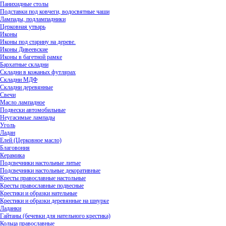
Панихидные столы
Подставки под ковчеги, водосвятные чаши
Лампады, подлампадники
Церковная утварь
Иконы
Иконы под старину на дереве.
Иконы Дивеевские
Иконы в багетной рамке
Бархатные складни
Складни в кожаных футлярах
Складни МДФ
Складни деревянные
Свечи
Масло лампадное
Подвески автомобильные
Неугасимые лампады
Уголь
Ладан
Елей (Церковное масло)
Благовония
Керамика
Подсвечники настольные литые
Подсвечники настольные декоративные
Кресты православные настольные
Кресты православные подвесные
Крестики и образки нательные
Крестики и образки деревянные на шнурке
Ладанки
Гайтаны (бечевки для нательного крестика)
Кольца православные