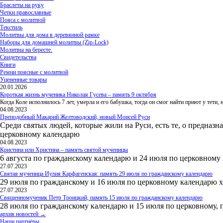
Браслеты на руку
Четки православные
Пояса с молитвой
Текстиль
Молитвы для дома в деревянной рамке
Наборы для домашней молитвы (Zip-Lock)
Молитвы на бересте.
Свидетельства
Книги
Ремни поясные с молитвой
Уцененные товары
20.01.2026
Короткая жизнь мученика Николая Гусева – память 9 октября
Когда Коле исполнилось 7 лет, умерла и его бабушка, тогда он смог найти приют у тети
04.08.2023
Преподобный Макарий Желтоводский, новый Моисей Руси
Среди святых людей, которые жили на Руси, есть те, о предназн
церковному календарю
04.08.2023
Кристина или Христина – память святой мученицы
6 августа по гражданскому календарю и 24 июля по церковному
27.07.2023
Святая мученица Иулия Карфагенская: память 29 июля по гражданскому календарю
29 июля по гражданскому и 16 июля по церковному календарю 
27.07.2023
Священномученик Петр Троицкий, память 15 июля по гражданскому календарю
28 июля по гражданскому календарю и 15 июля по церковному, 
архив новостей →
Наши партнёры