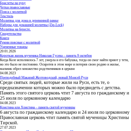
Браслеты на руку
Четки православные
Пояса с молитвой
Текстиль
Молитвы для дома в деревянной рамке
Наборы для домашней молитвы (Zip-Lock)
Молитвы на бересте.
Свидетельства
Книги
Ремни поясные с молитвой
Уцененные товары
20.01.2026
Короткая жизнь мученика Николая Гусева – память 9 октября
Когда Коле исполнилось 7 лет, умерла и его бабушка, тогда он смог найти приют у тети,
но это было не постоянно. Осиротев в этом мире и потеряв свою родню и жилье,
мальчик обрел множество родственников в церкви
04.08.2023
Преподобный Макарий Желтоводский, новый Моисей Руси
Среди святых людей, которые жили на Руси, есть те, о
предназначении которых можно было предвидеть с детства.
Память этого святого церковь чтит 7 августа по гражданскому и
25 июля по церковному календарю
04.08.2023
Кристина или Христина – память святой мученицы
6 августа по гражданскому календарю и 24 июля по церковному
Православная церковь чтит память святой мученицы Христины
Тирской.
27.07.2023