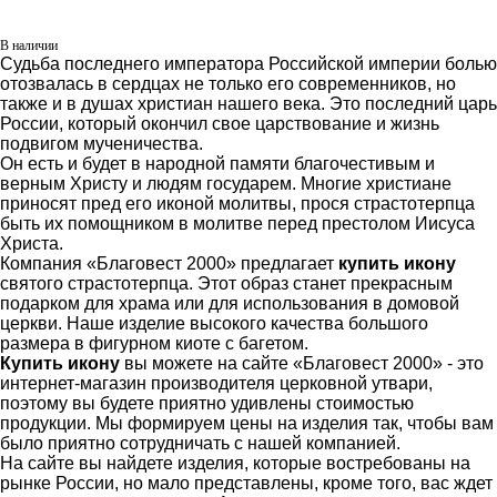
В наличии
Судьба последнего императора Российской империи болью
отозвалась в сердцах не только его современников, но
также и в душах христиан нашего века. Это последний царь
России, который окончил свое царствование и жизнь
подвигом мученичества.
Он есть и будет в народной памяти благочестивым и
верным Христу и людям государем. Многие христиане
приносят пред его иконой молитвы, прося страстотерпца
быть их помощником в молитве перед престолом Иисуса
Христа.
Компания «Благовест 2000» предлагает
купить икону
святого страстотерпца. Этот образ станет прекрасным
подарком для храма или для использования в домовой
церкви. Наше изделие высокого качества большого
размера в фигурном киоте с багетом.
Купить икону
вы можете на сайте «Благовест 2000» - это
интернет-магазин производителя церковной утвари,
поэтому вы будете приятно удивлены стоимостью
продукции. Мы формируем цены на изделия так, чтобы вам
было приятно сотрудничать с нашей компанией.
На сайте вы найдете изделия, которые востребованы на
рынке России, но мало представлены, кроме того, вас ждет