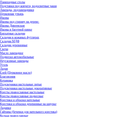
Панихидные столы
Подставки под ковчеги, водосвятные чаши
Лампады, подлампадники
Церковная утварь
Иконы
Иконы под старину на дереве.
Иконы Дивеевские
Иконы в багетной рамке
Бархатные складни
Складни в кожаных футлярах
Складни МДФ
Складни деревянные
Свечи
Масло лампадное
Подвески автомобильные
Неугасимые лампады
Уголь
Ладан
Елей (Церковное масло)
Благовония
Керамика
Подсвечники настольные литые
Подсвечники настольные декоративные
Кресты православные настольные
Кресты православные подвесные
Крестики и образки нательные
Крестики и образки деревянные на шнурке
Ладанки
Гайтаны (бечевки для нательного крестика)
Кольца православные