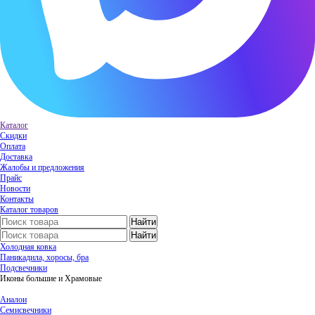
Каталог
Скидки
Оплата
Доставка
Жалобы и предложения
Прайс
Новости
Контакты
Каталог товаров
Холодная ковка
Паникадила, хоросы, бра
Подсвечники
Иконы большие и Храмовые
Аналои
Семисвечники