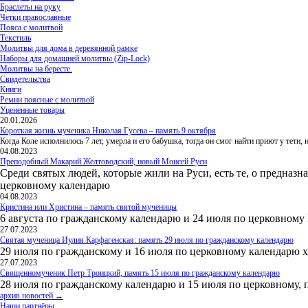
Браслеты на руку
Четки православные
Пояса с молитвой
Текстиль
Молитвы для дома в деревянной рамке
Наборы для домашней молитвы (Zip-Lock)
Молитвы на бересте.
Свидетельства
Книги
Ремни поясные с молитвой
Уцененные товары
20.01.2026
Короткая жизнь мученика Николая Гусева – память 9 октября
Когда Коле исполнилось 7 лет, умерла и его бабушка, тогда он смог найти приют у тети
04.08.2023
Преподобный Макарий Желтоводский, новый Моисей Руси
Среди святых людей, которые жили на Руси, есть те, о предназн
церковному календарю
04.08.2023
Кристина или Христина – память святой мученицы
6 августа по гражданскому календарю и 24 июля по церковному
27.07.2023
Святая мученица Иулия Карфагенская: память 29 июля по гражданскому календарю
29 июля по гражданскому и 16 июля по церковному календарю 
27.07.2023
Священномученик Петр Троицкий, память 15 июля по гражданскому календарю
28 июля по гражданскому календарю и 15 июля по церковному, 
архив новостей →
Наши партнёры