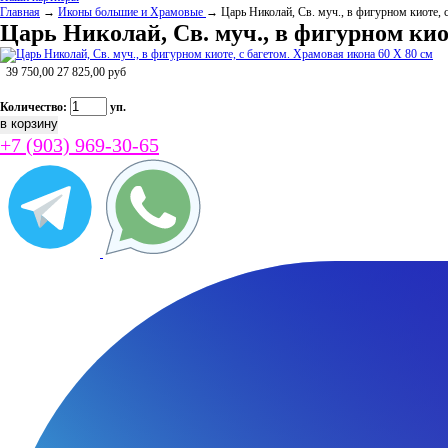
Главная
→
Иконы большие и Храмовые
→ Царь Николай, Св. муч., в фигурном киоте, 
Царь Николай, Св. муч., в фигурном киот
39 750,00
27 825,00
руб
Количество:
уп.
+7 (903) 969-30-65