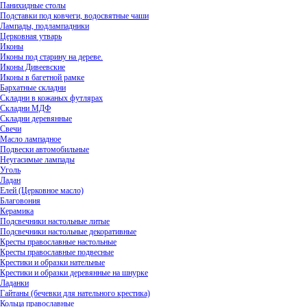
Панихидные столы
Подставки под ковчеги, водосвятные чаши
Лампады, подлампадники
Церковная утварь
Иконы
Иконы под старину на дереве.
Иконы Дивеевские
Иконы в багетной рамке
Бархатные складни
Складни в кожаных футлярах
Складни МДФ
Складни деревянные
Свечи
Масло лампадное
Подвески автомобильные
Неугасимые лампады
Уголь
Ладан
Елей (Церковное масло)
Благовония
Керамика
Подсвечники настольные литые
Подсвечники настольные декоративные
Кресты православные настольные
Кресты православные подвесные
Крестики и образки нательные
Крестики и образки деревянные на шнурке
Ладанки
Гайтаны (бечевки для нательного крестика)
Кольца православные