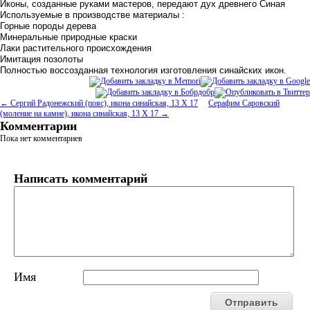
Иконы, созданные руками мастеров, передают дух древнего Синая
Используемые в производстве материалы :
Горные породы дерева
Минеральные природные краски
Лаки растительного происхождения
Имитация позолоты
Полностью воссозданная технология изготовления синайских икон.
← Сергий Радонежский (пояс), икона синайская, 13 Х 17
Серафим Саровский
(моление на камне), икона синайская, 13 Х 17 →
Комментарии
Пока нет комментариев
Написать комментарий
Имя