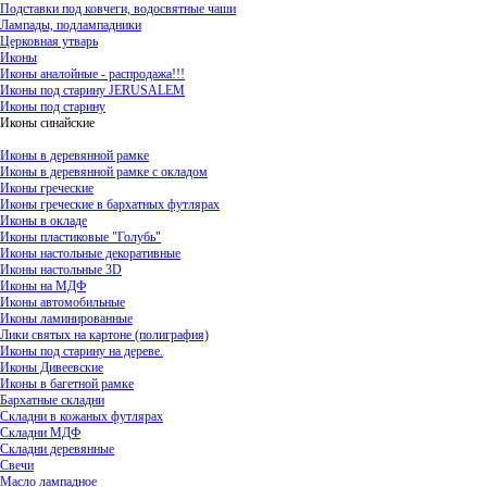
Подставки под ковчеги, водосвятные чаши
Лампады, подлампадники
Церковная утварь
Иконы
Иконы аналойные - распродажа!!!
Иконы под старину JERUSALEM
Иконы под старину
Иконы синайские
Иконы в деревянной рамке
Иконы в деревянной рамке с окладом
Иконы греческие
Иконы греческие в бархатных футлярах
Иконы в окладе
Иконы пластиковые "Голубь"
Иконы настольные декоративные
Иконы настольные 3D
Иконы на МДФ
Иконы автомобильные
Иконы ламинированные
Лики святых на картоне (полиграфия)
Иконы под старину на дереве.
Иконы Дивеевские
Иконы в багетной рамке
Бархатные складни
Складни в кожаных футлярах
Складни МДФ
Складни деревянные
Свечи
Масло лампадное