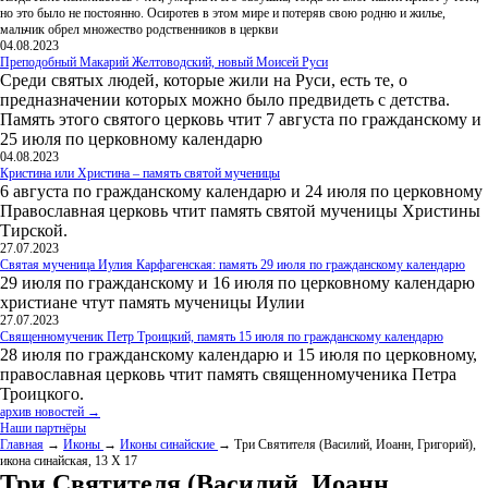
но это было не постоянно. Осиротев в этом мире и потеряв свою родню и жилье,
мальчик обрел множество родственников в церкви
04.08.2023
Преподобный Макарий Желтоводский, новый Моисей Руси
Среди святых людей, которые жили на Руси, есть те, о
предназначении которых можно было предвидеть с детства.
Память этого святого церковь чтит 7 августа по гражданскому и
25 июля по церковному календарю
04.08.2023
Кристина или Христина – память святой мученицы
6 августа по гражданскому календарю и 24 июля по церковному
Православная церковь чтит память святой мученицы Христины
Тирской.
27.07.2023
Святая мученица Иулия Карфагенская: память 29 июля по гражданскому календарю
29 июля по гражданскому и 16 июля по церковному календарю
христиане чтут память мученицы Иулии
27.07.2023
Священномученик Петр Троицкий, память 15 июля по гражданскому календарю
28 июля по гражданскому календарю и 15 июля по церковному,
православная церковь чтит память священномученика Петра
Троицкого.
архив новостей →
Наши партнёры
Главная
→
Иконы
→
Иконы синайские
→ Три Святителя (Василий, Иоанн, Григорий),
икона синайская, 13 Х 17
Три Святителя (Василий, Иоанн,