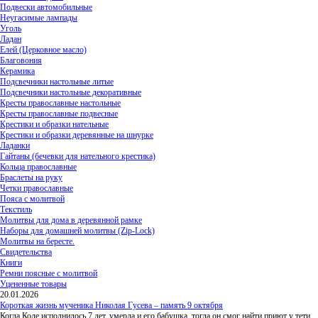
Подвески автомобильные
Неугасимые лампады
Уголь
Ладан
Елей (Церковное масло)
Благовония
Керамика
Подсвечники настольные литые
Подсвечники настольные декоративные
Кресты православные настольные
Кресты православные подвесные
Крестики и образки нательные
Крестики и образки деревянные на шнурке
Ладанки
Гайтаны (бечевки для нательного крестика)
Кольца православные
Браслеты на руку
Четки православные
Пояса с молитвой
Текстиль
Молитвы для дома в деревянной рамке
Наборы для домашней молитвы (Zip-Lock)
Молитвы на бересте.
Свидетельства
Книги
Ремни поясные с молитвой
Уцененные товары
20.01.2026
Короткая жизнь мученика Николая Гусева – память 9 октября
Когда Коле исполнилось 7 лет, умерла и его бабушка, тогда он смог найти приют у тети,