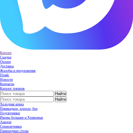
Каталог
Скидки
Оплата
Доставка
Жалобы и предложения
Прайс
Новости
Контакты
Каталог товаров
Холодная ковка
Паникадила, хоросы, бра
Подсвечники
Иконы большие и Храмовые
Аналои
Семисвечники
Панихидные столы