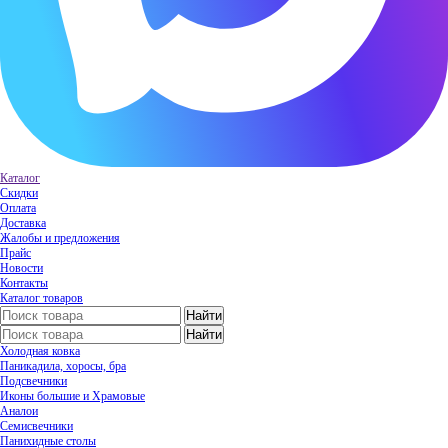
Каталог
Скидки
Оплата
Доставка
Жалобы и предложения
Прайс
Новости
Контакты
Каталог товаров
Холодная ковка
Паникадила, хоросы, бра
Подсвечники
Иконы большие и Храмовые
Аналои
Семисвечники
Панихидные столы