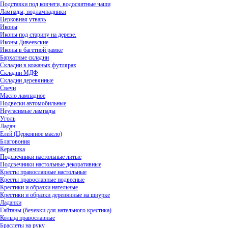
Подставки под ковчеги, водосвятные чаши
Лампады, подлампадники
Церковная утварь
Иконы
Иконы под старину на дереве.
Иконы Дивеевские
Иконы в багетной рамке
Бархатные складни
Складни в кожаных футлярах
Складни МДФ
Складни деревянные
Свечи
Масло лампадное
Подвески автомобильные
Неугасимые лампады
Уголь
Ладан
Елей (Церковное масло)
Благовония
Керамика
Подсвечники настольные литые
Подсвечники настольные декоративные
Кресты православные настольные
Кресты православные подвесные
Крестики и образки нательные
Крестики и образки деревянные на шнурке
Ладанки
Гайтаны (бечевки для нательного крестика)
Кольца православные
Браслеты на руку