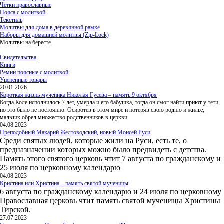
Четки православные
Пояса с молитвой
Текстиль
Молитвы для дома в деревянной рамке
Наборы для домашней молитвы (Zip-Lock)
Молитвы на бересте.
Свидетельства
Книги
Ремни поясные с молитвой
Уцененные товары
20.01.2026
Короткая жизнь мученика Николая Гусева – память 9 октября
Когда Коле исполнилось 7 лет, умерла и его бабушка, тогда он смог найти приют у тети,
но это было не постоянно. Осиротев в этом мире и потеряв свою родню и жилье,
мальчик обрел множество родственников в церкви
04.08.2023
Преподобный Макарий Желтоводский, новый Моисей Руси
Среди святых людей, которые жили на Руси, есть те, о
предназначении которых можно было предвидеть с детства.
Память этого святого церковь чтит 7 августа по гражданскому и
25 июля по церковному календарю
04.08.2023
Кристина или Христина – память святой мученицы
6 августа по гражданскому календарю и 24 июля по церковному
Православная церковь чтит память святой мученицы Христины
Тирской.
27.07.2023