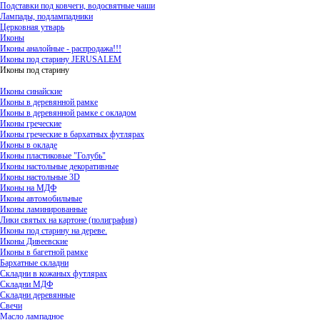
Подставки под ковчеги, водосвятные чаши
Лампады, подлампадники
Церковная утварь
Иконы
Иконы аналойные - распродажа!!!
Иконы под старину JERUSALEM
Иконы под старину
Иконы синайские
Иконы в деревянной рамке
Иконы в деревянной рамке с окладом
Иконы греческие
Иконы греческие в бархатных футлярах
Иконы в окладе
Иконы пластиковые "Голубь"
Иконы настольные декоративные
Иконы настольные 3D
Иконы на МДФ
Иконы автомобильные
Иконы ламинированные
Лики святых на картоне (полиграфия)
Иконы под старину на дереве.
Иконы Дивеевские
Иконы в багетной рамке
Бархатные складни
Складни в кожаных футлярах
Складни МДФ
Складни деревянные
Свечи
Масло лампадное