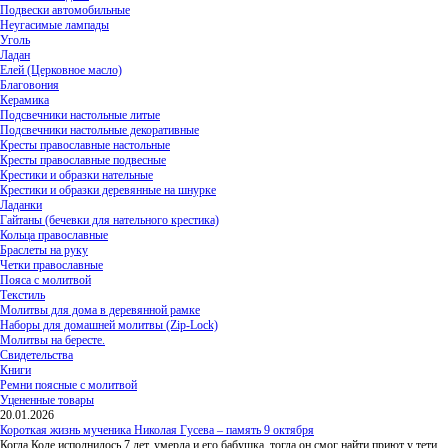
Подвески автомобильные
Неугасимые лампады
Уголь
Ладан
Елей (Церковное масло)
Благовония
Керамика
Подсвечники настольные литые
Подсвечники настольные декоративные
Кресты православные настольные
Кресты православные подвесные
Крестики и образки нательные
Крестики и образки деревянные на шнурке
Ладанки
Гайтаны (бечевки для нательного крестика)
Кольца православные
Браслеты на руку
Четки православные
Пояса с молитвой
Текстиль
Молитвы для дома в деревянной рамке
Наборы для домашней молитвы (Zip-Lock)
Молитвы на бересте.
Свидетельства
Книги
Ремни поясные с молитвой
Уцененные товары
20.01.2026
Короткая жизнь мученика Николая Гусева – память 9 октября
Когда Коле исполнилось 7 лет, умерла и его бабушка, тогда он смог найти приют у тети,