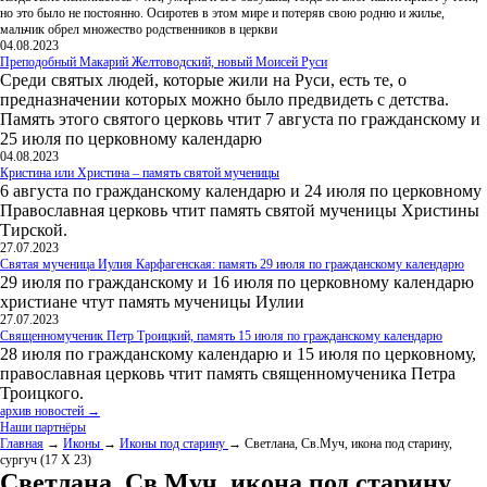
но это было не постоянно. Осиротев в этом мире и потеряв свою родню и жилье,
мальчик обрел множество родственников в церкви
04.08.2023
Преподобный Макарий Желтоводский, новый Моисей Руси
Среди святых людей, которые жили на Руси, есть те, о
предназначении которых можно было предвидеть с детства.
Память этого святого церковь чтит 7 августа по гражданскому и
25 июля по церковному календарю
04.08.2023
Кристина или Христина – память святой мученицы
6 августа по гражданскому календарю и 24 июля по церковному
Православная церковь чтит память святой мученицы Христины
Тирской.
27.07.2023
Святая мученица Иулия Карфагенская: память 29 июля по гражданскому календарю
29 июля по гражданскому и 16 июля по церковному календарю
христиане чтут память мученицы Иулии
27.07.2023
Священномученик Петр Троицкий, память 15 июля по гражданскому календарю
28 июля по гражданскому календарю и 15 июля по церковному,
православная церковь чтит память священномученика Петра
Троицкого.
архив новостей →
Наши партнёры
Главная
→
Иконы
→
Иконы под старину
→ Светлана, Св.Муч, икона под старину,
сургуч (17 Х 23)
Светлана, Св.Муч, икона под старину,