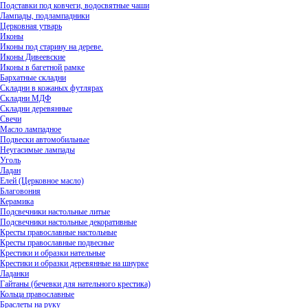
Подставки под ковчеги, водосвятные чаши
Лампады, подлампадники
Церковная утварь
Иконы
Иконы под старину на дереве.
Иконы Дивеевские
Иконы в багетной рамке
Бархатные складни
Складни в кожаных футлярах
Складни МДФ
Складни деревянные
Свечи
Масло лампадное
Подвески автомобильные
Неугасимые лампады
Уголь
Ладан
Елей (Церковное масло)
Благовония
Керамика
Подсвечники настольные литые
Подсвечники настольные декоративные
Кресты православные настольные
Кресты православные подвесные
Крестики и образки нательные
Крестики и образки деревянные на шнурке
Ладанки
Гайтаны (бечевки для нательного крестика)
Кольца православные
Браслеты на руку