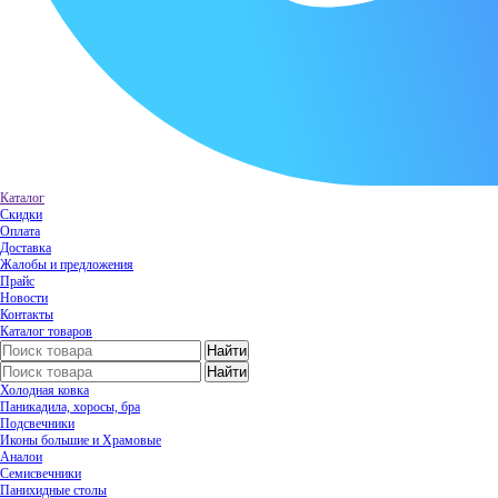
Каталог
Скидки
Оплата
Доставка
Жалобы и предложения
Прайс
Новости
Контакты
Каталог товаров
Холодная ковка
Паникадила, хоросы, бра
Подсвечники
Иконы большие и Храмовые
Аналои
Семисвечники
Панихидные столы