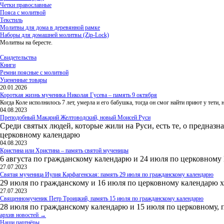
Четки православные
Пояса с молитвой
Текстиль
Молитвы для дома в деревянной рамке
Наборы для домашней молитвы (Zip-Lock)
Молитвы на бересте.
Свидетельства
Книги
Ремни поясные с молитвой
Уцененные товары
20.01.2026
Короткая жизнь мученика Николая Гусева – память 9 октября
Когда Коле исполнилось 7 лет, умерла и его бабушка, тогда он смог найти приют у тети
04.08.2023
Преподобный Макарий Желтоводский, новый Моисей Руси
Среди святых людей, которые жили на Руси, есть те, о предназн
церковному календарю
04.08.2023
Кристина или Христина – память святой мученицы
6 августа по гражданскому календарю и 24 июля по церковному
27.07.2023
Святая мученица Иулия Карфагенская: память 29 июля по гражданскому календарю
29 июля по гражданскому и 16 июля по церковному календарю 
27.07.2023
Священномученик Петр Троицкий, память 15 июля по гражданскому календарю
28 июля по гражданскому календарю и 15 июля по церковному, 
архив новостей →
Наши партнёры