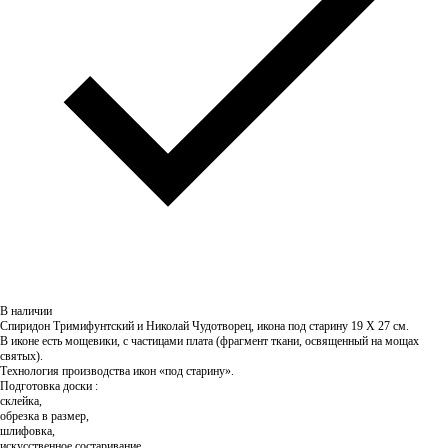
В наличии
Спиридон Тримифунтский и Николай Чудотворец, икона под старину 19 Х 27
см.
В иконе есть мощевики, с частицами плата (фрагмент ткани, освященный на мощах
святых).
Технология производства икон
«
под старину».
Подготовка доски :
склейка,
обрезка в размер,
шлифовка,
искусственное состаривание,