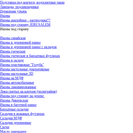
Подставки под ковчеги, водосвятные чаши
Лампады, подлампадники
Церковная утварь
Иконы
Иконы аналойные - распродажа!!!
Иконы под старину JERUSALEM
Иконы под старину
Иконы синайские
Иконы в деревянной рамке
Иконы в деревянной рамке с окладом
Иконы греческие
Иконы греческие в бархатных футлярах
Иконы в окладе
Иконы пластиковые "Голубь"
Иконы настольные декоративные
Иконы настольные 3D
Иконы на МДФ
Иконы автомобильные
Иконы ламинированные
Лики святых на картоне (полиграфия)
Иконы под старину на дереве.
Иконы Дивеевские
Иконы в багетной рамке
Бархатные складни
Складни в кожаных футлярах
Складни МДФ
Складни деревянные
Свечи
Масло лампадное