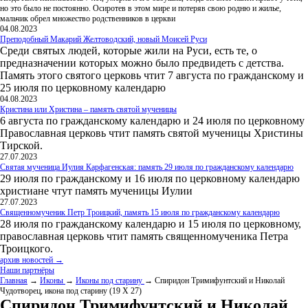
но это было не постоянно. Осиротев в этом мире и потеряв свою родню и жилье,
мальчик обрел множество родственников в церкви
04.08.2023
Преподобный Макарий Желтоводский, новый Моисей Руси
Среди святых людей, которые жили на Руси, есть те, о
предназначении которых можно было предвидеть с детства.
Память этого святого церковь чтит 7 августа по гражданскому и
25 июля по церковному календарю
04.08.2023
Кристина или Христина – память святой мученицы
6 августа по гражданскому календарю и 24 июля по церковному
Православная церковь чтит память святой мученицы Христины
Тирской.
27.07.2023
Святая мученица Иулия Карфагенская: память 29 июля по гражданскому календарю
29 июля по гражданскому и 16 июля по церковному календарю
христиане чтут память мученицы Иулии
27.07.2023
Священномученик Петр Троицкий, память 15 июля по гражданскому календарю
28 июля по гражданскому календарю и 15 июля по церковному,
православная церковь чтит память священномученика Петра
Троицкого.
архив новостей →
Наши партнёры
Главная
→
Иконы
→
Иконы под старину
→ Спиридон Тримифунтский и Николай
Чудотворец, икона под старину (19 Х 27)
Спиридон Тримифунтский и Николай