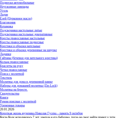
Подвески автомобильные
Неугасимые лампады
Уголь
Ладан
Елей (Церковное масло)
Благовония
Керамика
Подсвечники настольные литые
Подсвечники настольные декоративные
Кресты православные настольные
Кресты православные подвесные
Крестики и образки нательные
Крестики и образки деревянные на шнурке
Ладанки
Гайтаны (бечевки для нательного крестика)
Кольца православные
Браслеты на руку
Четки православные
Пояса с молитвой
Текстиль
Молитвы для дома в деревянной рамке
Наборы для домашней молитвы (Zip-Lock)
Молитвы на бересте.
Свидетельства
Книги
Ремни поясные с молитвой
Уцененные товары
20.01.2026
Короткая жизнь мученика Николая Гусева – память 9 октября
Когда Коле исполнилось 7 лет, умерла и его бабушка, тогда он смог найти приют у тети,