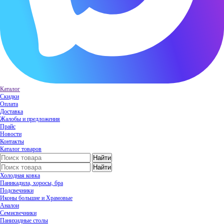
Каталог
Скидки
Оплата
Доставка
Жалобы и предложения
Прайс
Новости
Контакты
Каталог товаров
Холодная ковка
Паникадила, хоросы, бра
Подсвечники
Иконы большие и Храмовые
Аналои
Семисвечники
Панихидные столы