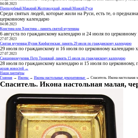
04.08.2023
Преподобный Макарий Желтоводский, новый Моисей Руси
Среди святых людей, которые жили на Руси, есть те, о предназн
церковному календарю
04.08.2023
Кристина или Христина – память святой мученицы
6 августа по гражданскому календарю и 24 июля по церковному
27.07.2023
Святая мученица Иулия Карфагенская: память 29 июля по гражданскому календарю
29 июля по гражданскому и 16 июля по церковному календарю 
27.07.2023
Священномученик Петр Троицкий, память 15 июля по гражданскому календарю
28 июля по гражданскому календарю и 15 июля по церковному, 
архив новостей →
Наши партнёры
Главная
→
Иконы
→
Иконы настольные декоративные
→ Спаситель. Икона настольная м
Спаситель. Икона настольная малая, черн