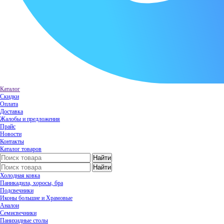
Каталог
Скидки
Оплата
Доставка
Жалобы и предложения
Прайс
Новости
Контакты
Каталог товаров
Холодная ковка
Паникадила, хоросы, бра
Подсвечники
Иконы большие и Храмовые
Аналои
Семисвечники
Панихидные столы