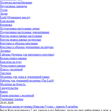
Подвески автомобильные
Неугасимые лампады
Уголь
Ладан
Елей (Церковное масло)
Благовония
Керамика
Подсвечники настольные литые
Подсвечники настольные декоративные
Кресты православные настольные
Кресты православные подвесные
Крестики и образки нательные
Крестики и образки деревянные на шнурке
Ладанки
Гайтаны (бечевки для нательного крестика)
Кольца православные
Браслеты на руку
Четки православные
Пояса с молитвой
Текстиль
Молитвы для дома в деревянной рамке
Наборы для домашней молитвы (Zip-Lock)
Молитвы на бересте.
Свидетельства
Книги
Ремни поясные с молитвой
Уцененные товары
20.01.2026
Короткая жизнь мученика Николая Гусева – память 9 октября
Когда Коле исполнилось 7 лет, умерла и его бабушка, тогда он смог найти приют у тети