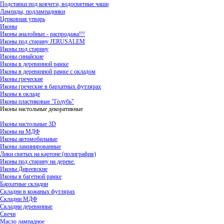
Подставки под ковчеги, водосвятные чаши
Лампады, подлампадники
Церковная утварь
Иконы
Иконы аналойные - распродажа!!!
Иконы под старину JERUSALEM
Иконы под старину
Иконы синайские
Иконы в деревянной рамке
Иконы в деревянной рамке с окладом
Иконы греческие
Иконы греческие в бархатных футлярах
Иконы в окладе
Иконы пластиковые "Голубь"
Иконы настольные декоративные
Иконы настольные 3D
Иконы на МДФ
Иконы автомобильные
Иконы ламинированные
Лики святых на картоне (полиграфия)
Иконы под старину на дереве.
Иконы Дивеевские
Иконы в багетной рамке
Бархатные складни
Складни в кожаных футлярах
Складни МДФ
Складни деревянные
Свечи
Масло лампадное