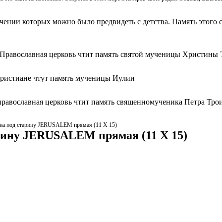
ачении которых можно было предвидеть с детства. Память этого с
 Православная церковь чтит память святой мученицы Христины 
христиане чтут память мученицы Иулии
православная церковь чтит память священномученика Петра Тро
она под старину JERUSALEM прямая (11 Х 15)
арину JERUSALEM прямая (11 Х 15)