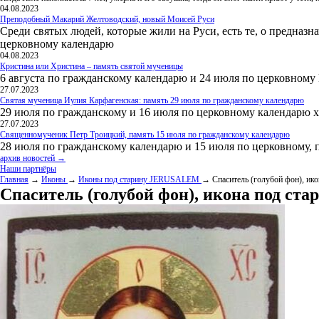
04.08.2023
Преподобный Макарий Желтоводский, новый Моисей Руси
Среди святых людей, которые жили на Руси, есть те, о предназн
церковному календарю
04.08.2023
Кристина или Христина – память святой мученицы
6 августа по гражданскому календарю и 24 июля по церковному
27.07.2023
Святая мученица Иулия Карфагенская: память 29 июля по гражданскому календарю
29 июля по гражданскому и 16 июля по церковному календарю 
27.07.2023
Священномученик Петр Троицкий, память 15 июля по гражданскому календарю
28 июля по гражданскому календарю и 15 июля по церковному, 
архив новостей →
Наши партнёры
Главная
→
Иконы
→
Иконы под старину JERUSALEM
→ Спаситель (голубой фон), ик
Спаситель (голубой фон), икона под ст