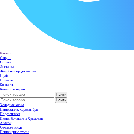
Каталог
Скидки
Оплата
Доставка
Жалобы и предложения
Прайс
Новости
Контакты
Каталог товаров
Холодная ковка
Паникадила, хоросы, бра
Подсвечники
Иконы большие и Храмовые
Аналои
Семисвечники
Панихидные столы