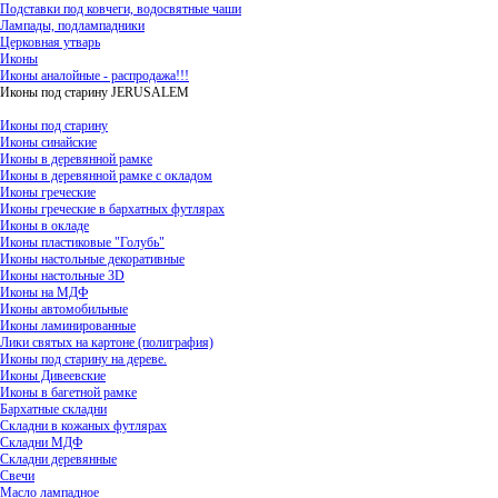
Подставки под ковчеги, водосвятные чаши
Лампады, подлампадники
Церковная утварь
Иконы
Иконы аналойные - распродажа!!!
Иконы под старину JERUSALEM
Иконы под старину
Иконы синайские
Иконы в деревянной рамке
Иконы в деревянной рамке с окладом
Иконы греческие
Иконы греческие в бархатных футлярах
Иконы в окладе
Иконы пластиковые "Голубь"
Иконы настольные декоративные
Иконы настольные 3D
Иконы на МДФ
Иконы автомобильные
Иконы ламинированные
Лики святых на картоне (полиграфия)
Иконы под старину на дереве.
Иконы Дивеевские
Иконы в багетной рамке
Бархатные складни
Складни в кожаных футлярах
Складни МДФ
Складни деревянные
Свечи
Масло лампадное