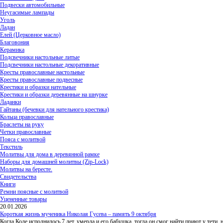
Подвески автомобильные
Неугасимые лампады
Уголь
Ладан
Елей (Церковное масло)
Благовония
Керамика
Подсвечники настольные литые
Подсвечники настольные декоративные
Кресты православные настольные
Кресты православные подвесные
Крестики и образки нательные
Крестики и образки деревянные на шнурке
Ладанки
Гайтаны (бечевки для нательного крестика)
Кольца православные
Браслеты на руку
Четки православные
Пояса с молитвой
Текстиль
Молитвы для дома в деревянной рамке
Наборы для домашней молитвы (Zip-Lock)
Молитвы на бересте.
Свидетельства
Книги
Ремни поясные с молитвой
Уцененные товары
20.01.2026
Короткая жизнь мученика Николая Гусева – память 9 октября
Когда Коле исполнилось 7 лет, умерла и его бабушка, тогда он смог найти приют у тети