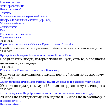
Браслеты на руку
Четки православные
Пояса с молитвой
Текстиль
Молитвы для дома в деревянной рамке
Наборы для домашней молитвы (Zip-Lock)
Молитвы на бересте.
Свидетельства
Книги
Ремни поясные с молитвой
Уцененные товары
20.01.2026
Короткая жизнь мученика Николая Гусева – память 9 октября
Когда Коле исполнилось 7 лет, умерла и его бабушка, тогда он смог найти приют у тети
04.08.2023
Преподобный Макарий Желтоводский, новый Моисей Руси
Среди святых людей, которые жили на Руси, есть те, о предназн
церковному календарю
04.08.2023
Кристина или Христина – память святой мученицы
6 августа по гражданскому календарю и 24 июля по церковному
27.07.2023
Святая мученица Иулия Карфагенская: память 29 июля по гражданскому календарю
29 июля по гражданскому и 16 июля по церковному календарю 
27.07.2023
Священномученик Петр Троицкий, память 15 июля по гражданскому календарю
28 июля по гражданскому календарю и 15 июля по церковному, 
архив новостей →
Наши партнёры