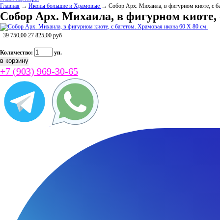
Главная
→
Иконы большие и Храмовые
→ Собор Арх. Михаила, в фигурном киоте, с ба
Собор Арх. Михаила, в фигурном киоте, 
39 750,00
27 825,00
руб
Количество:
уп.
+7 (903) 969-30-65