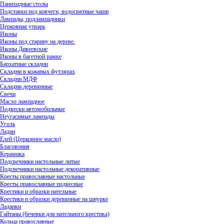
Панихидные столы
Подставки под ковчеги, водосвятные чаши
Лампады, подлампадники
Церковная утварь
Иконы
Иконы под старину на дереве.
Иконы Дивеевские
Иконы в багетной рамке
Бархатные складни
Складни в кожаных футлярах
Складни МДФ
Складни деревянные
Свечи
Масло лампадное
Подвески автомобильные
Неугасимые лампады
Уголь
Ладан
Елей (Церковное масло)
Благовония
Керамика
Подсвечники настольные литые
Подсвечники настольные декоративные
Кресты православные настольные
Кресты православные подвесные
Крестики и образки нательные
Крестики и образки деревянные на шнурке
Ладанки
Гайтаны (бечевки для нательного крестика)
Кольца православные