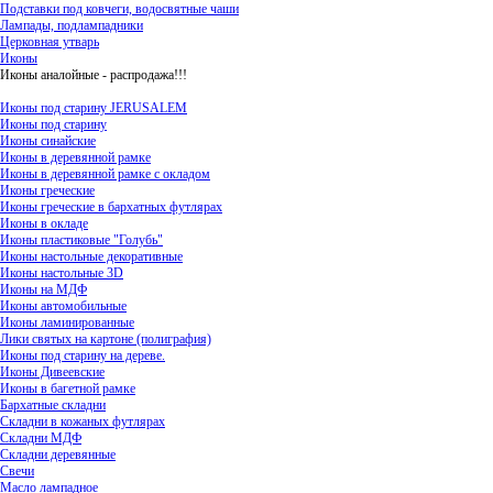
Подставки под ковчеги, водосвятные чаши
Лампады, подлампадники
Церковная утварь
Иконы
Иконы аналойные - распродажа!!!
Иконы под старину JERUSALEM
Иконы под старину
Иконы синайские
Иконы в деревянной рамке
Иконы в деревянной рамке с окладом
Иконы греческие
Иконы греческие в бархатных футлярах
Иконы в окладе
Иконы пластиковые "Голубь"
Иконы настольные декоративные
Иконы настольные 3D
Иконы на МДФ
Иконы автомобильные
Иконы ламинированные
Лики святых на картоне (полиграфия)
Иконы под старину на дереве.
Иконы Дивеевские
Иконы в багетной рамке
Бархатные складни
Складни в кожаных футлярах
Складни МДФ
Складни деревянные
Свечи
Масло лампадное