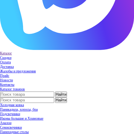
Каталог
Скидки
Оплата
Доставка
Жалобы и предложения
Прайс
Новости
Контакты
Каталог товаров
Холодная ковка
Паникадила, хоросы, бра
Подсвечники
Иконы большие и Храмовые
Аналои
Семисвечники
Панихидные столы