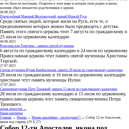
но это было не постоянно. Осиротев в этом мире и потеряв свою родню и жилье,
мальчик обрел множество родственников в церкви
04.08.2023
Преподобный Макарий Желтоводский, новый Моисей Руси
Среди святых людей, которые жили на Руси, есть те, о
предназначении которых можно было предвидеть с детства.
Память этого святого церковь чтит 7 августа по гражданскому и
25 июля по церковному календарю
04.08.2023
Кристина или Христина – память святой мученицы
6 августа по гражданскому календарю и 24 июля по церковному
Православная церковь чтит память святой мученицы Христины
Тирской.
27.07.2023
Святая мученица Иулия Карфагенская: память 29 июля по гражданскому календарю
29 июля по гражданскому и 16 июля по церковному календарю
христиане чтут память мученицы Иулии
27.07.2023
Священномученик Петр Троицкий, память 15 июля по гражданскому календарю
28 июля по гражданскому календарю и 15 июля по церковному,
православная церковь чтит память священномученика Петра
Троицкого.
архив новостей →
Наши партнёры
Главная
→
Иконы
→
Иконы аналойные - распродажа!!!
→ Собор 12-ти Апостолов,
икона под старину (19 Х 27)
Собор 12-ти Апостолов, икона под