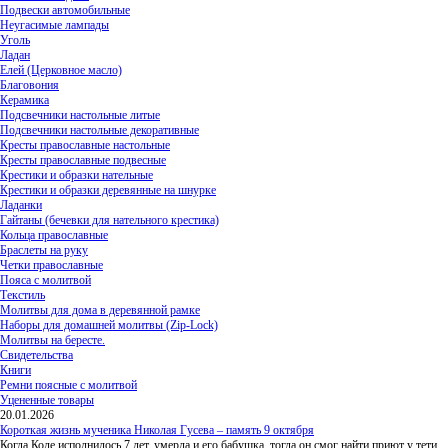
Подвески автомобильные
Неугасимые лампады
Уголь
Ладан
Елей (Церковное масло)
Благовония
Керамика
Подсвечники настольные литые
Подсвечники настольные декоративные
Кресты православные настольные
Кресты православные подвесные
Крестики и образки нательные
Крестики и образки деревянные на шнурке
Ладанки
Гайтаны (бечевки для нательного крестика)
Кольца православные
Браслеты на руку
Четки православные
Пояса с молитвой
Текстиль
Молитвы для дома в деревянной рамке
Наборы для домашней молитвы (Zip-Lock)
Молитвы на бересте.
Свидетельства
Книги
Ремни поясные с молитвой
Уцененные товары
20.01.2026
Короткая жизнь мученика Николая Гусева – память 9 октября
Когда Коле исполнилось 7 лет, умерла и его бабушка, тогда он смог найти приют у тети,