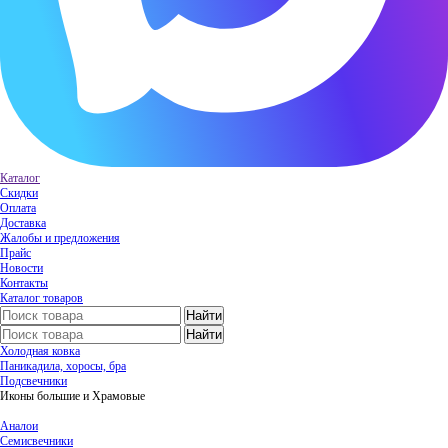
Каталог
Скидки
Оплата
Доставка
Жалобы и предложения
Прайс
Новости
Контакты
Каталог товаров
Холодная ковка
Паникадила, хоросы, бра
Подсвечники
Иконы большие и Храмовые
Аналои
Семисвечники