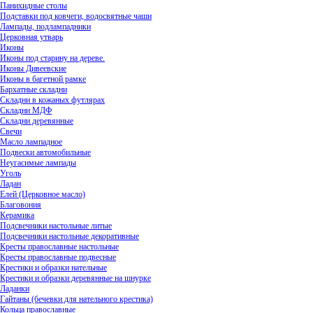
Панихидные столы
Подставки под ковчеги, водосвятные чаши
Лампады, подлампадники
Церковная утварь
Иконы
Иконы под старину на дереве.
Иконы Дивеевские
Иконы в багетной рамке
Бархатные складни
Складни в кожаных футлярах
Складни МДФ
Складни деревянные
Свечи
Масло лампадное
Подвески автомобильные
Неугасимые лампады
Уголь
Ладан
Елей (Церковное масло)
Благовония
Керамика
Подсвечники настольные литые
Подсвечники настольные декоративные
Кресты православные настольные
Кресты православные подвесные
Крестики и образки нательные
Крестики и образки деревянные на шнурке
Ладанки
Гайтаны (бечевки для нательного крестика)
Кольца православные