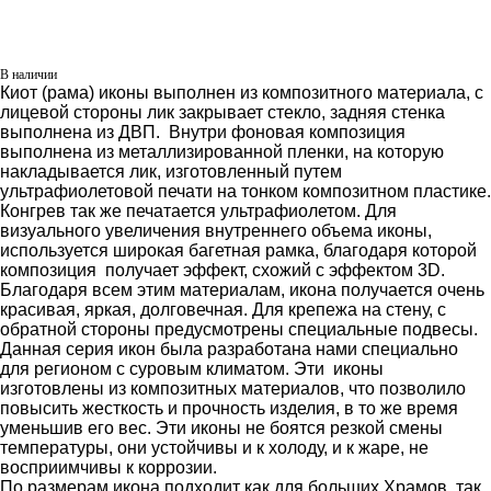
В наличии
Киот (рама) иконы выполнен из композитного материала, с
лицевой стороны лик закрывает стекло, задняя стенка
выполнена из ДВП. Внутри фоновая композиция
выполнена из металлизированной пленки, на которую
накладывается лик, изготовленный путем
ультрафиолетовой печати на тонком композитном пластике.
Конгрев так же печатается ультрафиолетом. Для
визуального увеличения внутреннего объема иконы,
используется широкая багетная рамка, благодаря которой
композиция получает эффект, схожий с эффектом 3D.
Благодаря всем этим материалам, икона получается очень
красивая, яркая, долговечная. Для крепежа на стену, с
обратной стороны предусмотрены специальные подвесы.
Данная серия икон была разработана нами специально
для регионом с суровым климатом. Эти иконы
изготовлены из композитных материалов, что позволило
повысить жесткость и прочность изделия, в то же время
уменьшив его вес. Эти иконы не боятся резкой смены
температуры, они устойчивы и к холоду, и к жаре, не
восприимчивы к коррозии.
По размерам икона подходит как для больших Храмов
,
так