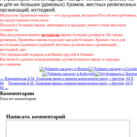
и для не больших
(
домовых) Храмов
,
местных религиозных
организаций
,
коттеджей.
Недорогие Храмовые иконы — это продукция
,
которая в России востребована
,
но представлена очень мало.
Почти все большие иконы
,
имеющиеся в продаже
,
имеют очень высокую
стоимость.
Мы предлагаем именно
недорогие
иконы больших размеров. По своим
размерам
,
Храмовые иконы подходят как для больших Храмов
,
так и для
не больших
(
домовых) церквей
,
местных религиозных организаций
,
коттеджей
,
дач.
Это прекрасный подарок для Ваших друзей и близких.
Вы можете сделать пожертвование
,
купив большую икону
,
и передав
ее в церковь.
← Владимирская Б.М. Храмовая икона в прямом композитном киоте, с багетом, 64 Х
84
Почаевская Б.М. Храмовая икона в прямом композитном киоте, с багетом, 64 Х
84 →
Комментарии
Пока нет комментариев
Написать комментарий