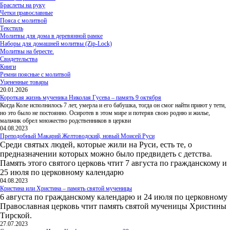
Браслеты на руку
Четки православные
Пояса с молитвой
Текстиль
Молитвы для дома в деревянной рамке
Наборы для домашней молитвы (Zip-Lock)
Молитвы на бересте.
Свидетельства
Книги
Ремни поясные с молитвой
Уцененные товары
20.01.2026
Короткая жизнь мученика Николая Гусева – память 9 октября
Когда Коле исполнилось 7 лет, умерла и его бабушка, тогда он смог найти приют у тети,
но это было не постоянно. Осиротев в этом мире и потеряв свою родню и жилье,
мальчик обрел множество родственников в церкви
04.08.2023
Преподобный Макарий Желтоводский, новый Моисей Руси
Среди святых людей, которые жили на Руси, есть те, о
предназначении которых можно было предвидеть с детства.
Память этого святого церковь чтит 7 августа по гражданскому и
25 июля по церковному календарю
04.08.2023
Кристина или Христина – память святой мученицы
6 августа по гражданскому календарю и 24 июля по церковному
Православная церковь чтит память святой мученицы Христины
Тирской.
27.07.2023