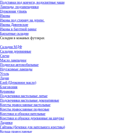
Подставки под ковчеги, водосвятные чаши
Лампады, подлампадники
Церковная утварь
Иконы
Иконы под старину на дереве.
Иконы Дивеевские
Иконы в багетной рамке
Бархатные складни
Складни в кожаных футлярах
Складни МДФ
Складни деревянные
Свечи
Масло лампадное
Подвески автомобильные
Неугасимые лампады
Уголь
Ладан
Елей (Церковное масло)
Благовония
Керамика
Подсвечники настольные литые
Подсвечники настольные декоративные
Кресты православные настольные
Кресты православные подвесные
Крестики и образки нательные
Крестики и образки деревянные на шнурке
Ладанки
Гайтаны (бечевки для нательного крестика)
Кольца православные