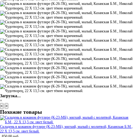
Загрузка...
×
<
>
Похожие товары
Складень в кожаном футляре (К-23-МБ), мягкий, малый с молитвой, Казанская Б.М.,
22 Х 13,5 см. цвет белый.
850,00
руб