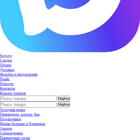
Каталог
Скидки
Оплата
Доставка
Жалобы и предложения
Прайс
Новости
Контакты
Каталог товаров
Холодная ковка
Паникадила, хоросы, бра
Подсвечники
Иконы большие и Храмовые
Аналои
Семисвечники
Панихидные столы