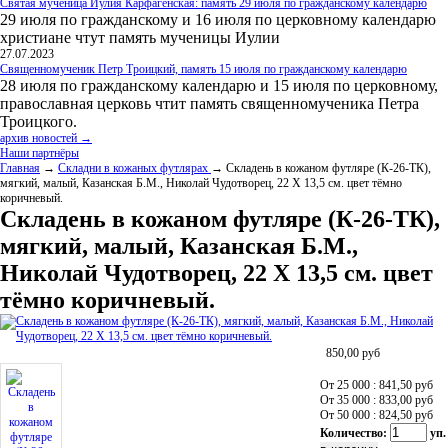
Святая мученица Иулия Карфагенская: память 29 июля по гражданскому календарю
29 июля по гражданскому и 16 июля по церковному календарю
христиане чтут память мученицы Иулии
27.07.2023
Священномученик Петр Троицкий, память 15 июля по гражданскому календарю
28 июля по гражданскому календарю и 15 июля по церковному,
православная церковь чтит память священномученика Петра
Троицкого.
архив новостей →
Наши партнёры
Главная
→
Складни в кожаных футлярах
→ Складень в кожаном футляре (К-26-ТК),
мягкий, малый, Казанская Б.М., Николай Чудотворец, 22 Х 13,5 см. цвет тёмно
коричневый.
Складень в кожаном футляре (К-26-ТК),
мягкий, малый, Казанская Б.М.,
Николай Чудотворец, 22 Х 13,5 см. цвет
тёмно коричневый.
850,00
руб
От 25 000 : 841,50
руб
От 35 000 : 833,00
руб
От 50 000 : 824,50
руб
Количество:
уп.