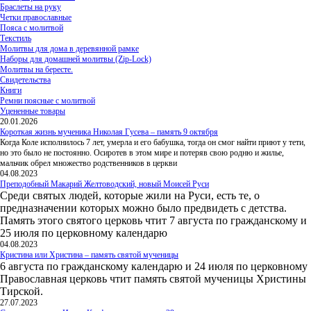
Браслеты на руку
Четки православные
Пояса с молитвой
Текстиль
Молитвы для дома в деревянной рамке
Наборы для домашней молитвы (Zip-Lock)
Молитвы на бересте.
Свидетельства
Книги
Ремни поясные с молитвой
Уцененные товары
20.01.2026
Короткая жизнь мученика Николая Гусева – память 9 октября
Когда Коле исполнилось 7 лет, умерла и его бабушка, тогда он смог найти приют у тети,
но это было не постоянно. Осиротев в этом мире и потеряв свою родню и жилье,
мальчик обрел множество родственников в церкви
04.08.2023
Преподобный Макарий Желтоводский, новый Моисей Руси
Среди святых людей, которые жили на Руси, есть те, о
предназначении которых можно было предвидеть с детства.
Память этого святого церковь чтит 7 августа по гражданскому и
25 июля по церковному календарю
04.08.2023
Кристина или Христина – память святой мученицы
6 августа по гражданскому календарю и 24 июля по церковному
Православная церковь чтит память святой мученицы Христины
Тирской.
27.07.2023