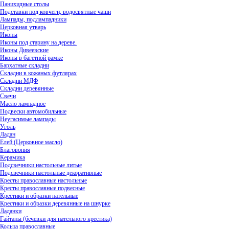
Панихидные столы
Подставки под ковчеги, водосвятные чаши
Лампады, подлампадники
Церковная утварь
Иконы
Иконы под старину на дереве.
Иконы Дивеевские
Иконы в багетной рамке
Бархатные складни
Складни в кожаных футлярах
Складни МДФ
Складни деревянные
Свечи
Масло лампадное
Подвески автомобильные
Неугасимые лампады
Уголь
Ладан
Елей (Церковное масло)
Благовония
Керамика
Подсвечники настольные литые
Подсвечники настольные декоративные
Кресты православные настольные
Кресты православные подвесные
Крестики и образки нательные
Крестики и образки деревянные на шнурке
Ладанки
Гайтаны (бечевки для нательного крестика)
Кольца православные