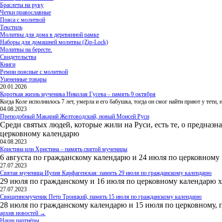
Браслеты на руку
Четки православные
Пояса с молитвой
Текстиль
Молитвы для дома в деревянной рамке
Наборы для домашней молитвы (Zip-Lock)
Молитвы на бересте.
Свидетельства
Книги
Ремни поясные с молитвой
Уцененные товары
20.01.2026
Короткая жизнь мученика Николая Гусева – память 9 октября
Когда Коле исполнилось 7 лет, умерла и его бабушка, тогда он смог найти приют у тети
04.08.2023
Преподобный Макарий Желтоводский, новый Моисей Руси
Среди святых людей, которые жили на Руси, есть те, о предназн
церковному календарю
04.08.2023
Кристина или Христина – память святой мученицы
6 августа по гражданскому календарю и 24 июля по церковному
27.07.2023
Святая мученица Иулия Карфагенская: память 29 июля по гражданскому календарю
29 июля по гражданскому и 16 июля по церковному календарю 
27.07.2023
Священномученик Петр Троицкий, память 15 июля по гражданскому календарю
28 июля по гражданскому календарю и 15 июля по церковному, 
архив новостей →
Наши партнёры