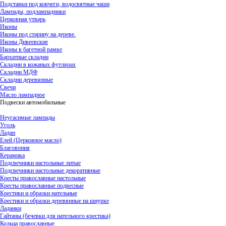
Подставки под ковчеги, водосвятные чаши
Лампады, подлампадники
Церковная утварь
Иконы
Иконы под старину на дереве.
Иконы Дивеевские
Иконы в багетной рамке
Бархатные складни
Складни в кожаных футлярах
Складни МДФ
Складни деревянные
Свечи
Масло лампадное
Подвески автомобильные
Неугасимые лампады
Уголь
Ладан
Елей (Церковное масло)
Благовония
Керамика
Подсвечники настольные литые
Подсвечники настольные декоративные
Кресты православные настольные
Кресты православные подвесные
Крестики и образки нательные
Крестики и образки деревянные на шнурке
Ладанки
Гайтаны (бечевки для нательного крестика)
Кольца православные