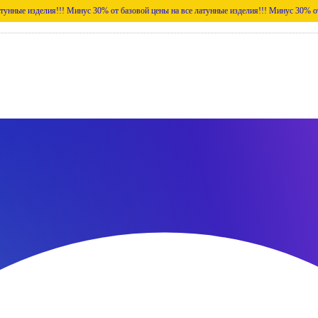
лия!!!
Минус 30% от базовой цены на все латунные изделия!!!
Минус 30% от базовой це