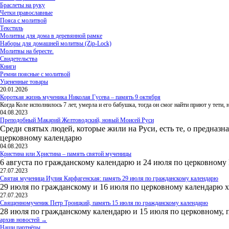
Браслеты на руку
Четки православные
Пояса с молитвой
Текстиль
Молитвы для дома в деревянной рамке
Наборы для домашней молитвы (Zip-Lock)
Молитвы на бересте.
Свидетельства
Книги
Ремни поясные с молитвой
Уцененные товары
20.01.2026
Короткая жизнь мученика Николая Гусева – память 9 октября
Когда Коле исполнилось 7 лет, умерла и его бабушка, тогда он смог найти приют у тети
04.08.2023
Преподобный Макарий Желтоводский, новый Моисей Руси
Среди святых людей, которые жили на Руси, есть те, о предназн
церковному календарю
04.08.2023
Кристина или Христина – память святой мученицы
6 августа по гражданскому календарю и 24 июля по церковному
27.07.2023
Святая мученица Иулия Карфагенская: память 29 июля по гражданскому календарю
29 июля по гражданскому и 16 июля по церковному календарю 
27.07.2023
Священномученик Петр Троицкий, память 15 июля по гражданскому календарю
28 июля по гражданскому календарю и 15 июля по церковному, 
архив новостей →
Наши партнёры