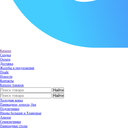
Каталог
Скидки
Оплата
Доставка
Жалобы и предложения
Прайс
Новости
Контакты
Каталог товаров
Холодная ковка
Паникадила, хоросы, бра
Подсвечники
Иконы большие и Храмовые
Аналои
Семисвечники
Панихидные столы