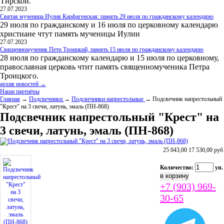
Тирской.
27.07.2023
Святая мученица Иулия Карфагенская: память 29 июля по гражданскому календарю
29 июля по гражданскому и 16 июля по церковному календарю
христиане чтут память мученицы Иулии
27.07.2023
Священномученик Петр Троицкий, память 15 июля по гражданскому календарю
28 июля по гражданскому календарю и 15 июля по церковному,
православная церковь чтит память священномученика Петра
Троицкого.
архив новостей →
Наши партнёры
Главная
→
Подсвечники
→
Подсвечники напрестольные
→ Подсвечник напрестольный
"Крест" на 3 свечи, латунь, эмаль (ПН-868)
Подсвечник напрестольный "Крест" на
3 свечи, латунь, эмаль (ПН-868)
25 043,00
17 530,00
руб
Количество:
уп.
+7 (903) 969-
30-65