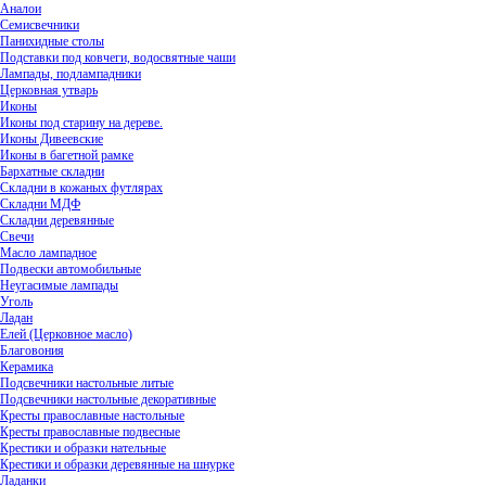
Аналои
Семисвечники
Панихидные столы
Подставки под ковчеги, водосвятные чаши
Лампады, подлампадники
Церковная утварь
Иконы
Иконы под старину на дереве.
Иконы Дивеевские
Иконы в багетной рамке
Бархатные складни
Складни в кожаных футлярах
Складни МДФ
Складни деревянные
Свечи
Масло лампадное
Подвески автомобильные
Неугасимые лампады
Уголь
Ладан
Елей (Церковное масло)
Благовония
Керамика
Подсвечники настольные литые
Подсвечники настольные декоративные
Кресты православные настольные
Кресты православные подвесные
Крестики и образки нательные
Крестики и образки деревянные на шнурке
Ладанки