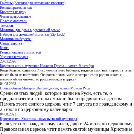
Гайтаны (бечевки для нательного крестика)
Кольца православные
Браслеты на руку
Четки православные
Пояса с молитвой
Текстиль
Молитвы для дома в деревянной рамке
Наборы для домашней молитвы (Zip-Lock)
Молитвы на бересте.
Свидетельства
Книги
Ремни поясные с молитвой
Уцененные товары
20.01.2026
Короткая жизнь мученика Николая Гусева – память 9 октября
Когда Коле исполнилось 7 лет, умерла и его бабушка, тогда он смог найти приют у тети,
но это было не постоянно. Осиротев в этом мире и потеряв свою родню и жилье,
мальчик обрел множество родственников в церкви
04.08.2023
Преподобный Макарий Желтоводский, новый Моисей Руси
Среди святых людей, которые жили на Руси, есть те, о
предназначении которых можно было предвидеть с детства.
Память этого святого церковь чтит 7 августа по гражданскому и
25 июля по церковному календарю
04.08.2023
Кристина или Христина – память святой мученицы
6 августа по гражданскому календарю и 24 июля по церковному
Православная церковь чтит память святой мученицы Христины