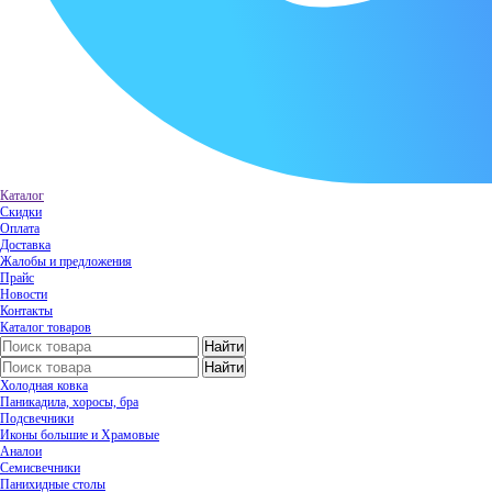
Каталог
Скидки
Оплата
Доставка
Жалобы и предложения
Прайс
Новости
Контакты
Каталог товаров
Холодная ковка
Паникадила, хоросы, бра
Подсвечники
Иконы большие и Храмовые
Аналои
Семисвечники
Панихидные столы