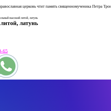
православная церковь чтит память священномученика Петра Тро
льный высокий литой, латунь
литой, латунь
0-65