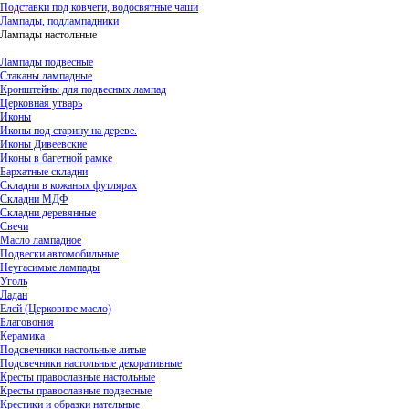
Подставки под ковчеги, водосвятные чаши
Лампады, подлампадники
Лампады настольные
Лампады подвесные
Стаканы лампадные
Кронштейны для подвесных лампад
Церковная утварь
Иконы
Иконы под старину на дереве.
Иконы Дивеевские
Иконы в багетной рамке
Бархатные складни
Складни в кожаных футлярах
Складни МДФ
Складни деревянные
Свечи
Масло лампадное
Подвески автомобильные
Неугасимые лампады
Уголь
Ладан
Елей (Церковное масло)
Благовония
Керамика
Подсвечники настольные литые
Подсвечники настольные декоративные
Кресты православные настольные
Кресты православные подвесные
Крестики и образки нательные