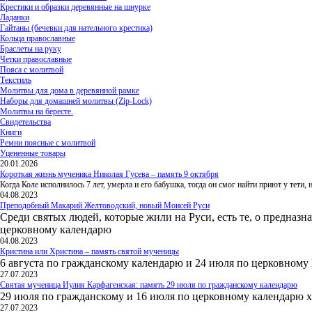
Крестики и образки деревянные на шнурке
Ладанки
Гайтаны (бечевки для нательного крестика)
Кольца православные
Браслеты на руку
Четки православные
Пояса с молитвой
Текстиль
Молитвы для дома в деревянной рамке
Наборы для домашней молитвы (Zip-Lock)
Молитвы на бересте.
Свидетельства
Книги
Ремни поясные с молитвой
Уцененные товары
20.01.2026
Короткая жизнь мученика Николая Гусева – память 9 октября
Когда Коле исполнилось 7 лет, умерла и его бабушка, тогда он смог найти приют у тети
04.08.2023
Преподобный Макарий Желтоводский, новый Моисей Руси
Среди святых людей, которые жили на Руси, есть те, о предназн
церковному календарю
04.08.2023
Кристина или Христина – память святой мученицы
6 августа по гражданскому календарю и 24 июля по церковному
27.07.2023
Святая мученица Иулия Карфагенская: память 29 июля по гражданскому календарю
29 июля по гражданскому и 16 июля по церковному календарю 
27.07.2023