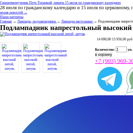
Священномученик Петр Троицкий, память 15 июля по гражданскому календарю
28 июля по гражданскому календарю и 15 июля по церковному, 
архив новостей →
Наши партнёры
Главная
→
Лампады, подлампадники
→
Лампады настольные
→ Подлампадник напресто
Подлампадник напрестольный высокий 
14 690,00
13 956,00
руб
Количество:
уп.
+7 (903) 969-3