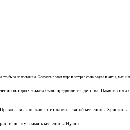
, но это было не постоянно. Осиротев в этом мире и потеряв свою родню и жилье, мальч
ачении которых можно было предвидеть с детства. Память этого с
 Православная церковь чтит память святой мученицы Христины 
христиане чтут память мученицы Иулии