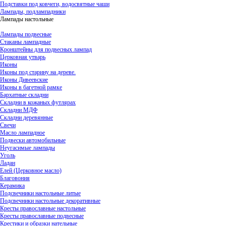
Подставки под ковчеги, водосвятные чаши
Лампады, подлампадники
Лампады настольные
Лампады подвесные
Стаканы лампадные
Кронштейны для подвесных лампад
Церковная утварь
Иконы
Иконы под старину на дереве.
Иконы Дивеевские
Иконы в багетной рамке
Бархатные складни
Складни в кожаных футлярах
Складни МДФ
Складни деревянные
Свечи
Масло лампадное
Подвески автомобильные
Неугасимые лампады
Уголь
Ладан
Елей (Церковное масло)
Благовония
Керамика
Подсвечники настольные литые
Подсвечники настольные декоративные
Кресты православные настольные
Кресты православные подвесные
Крестики и образки нательные