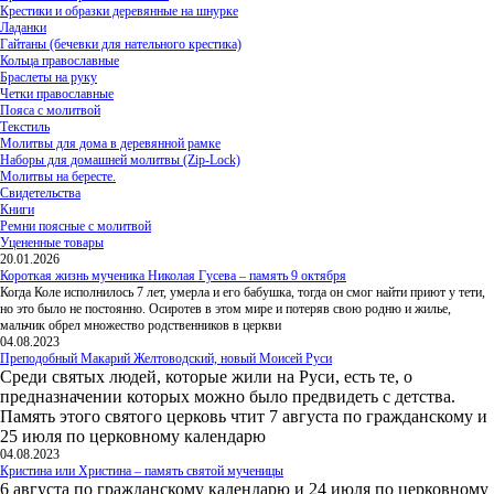
Крестики и образки деревянные на шнурке
Ладанки
Гайтаны (бечевки для нательного крестика)
Кольца православные
Браслеты на руку
Четки православные
Пояса с молитвой
Текстиль
Молитвы для дома в деревянной рамке
Наборы для домашней молитвы (Zip-Lock)
Молитвы на бересте.
Свидетельства
Книги
Ремни поясные с молитвой
Уцененные товары
20.01.2026
Короткая жизнь мученика Николая Гусева – память 9 октября
Когда Коле исполнилось 7 лет, умерла и его бабушка, тогда он смог найти приют у тети,
но это было не постоянно. Осиротев в этом мире и потеряв свою родню и жилье,
мальчик обрел множество родственников в церкви
04.08.2023
Преподобный Макарий Желтоводский, новый Моисей Руси
Среди святых людей, которые жили на Руси, есть те, о
предназначении которых можно было предвидеть с детства.
Память этого святого церковь чтит 7 августа по гражданскому и
25 июля по церковному календарю
04.08.2023
Кристина или Христина – память святой мученицы
6 августа по гражданскому календарю и 24 июля по церковному