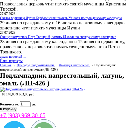
Православная церковь чтит память святой мученицы Христины
Тирской.
27.07.2023
Святая мученица Иулия Карфагенская: память 29 июля по гражданскому календарю
29 июля по гражданскому и 16 июля по церковному календарю
христиане чтут память мученицы Иулии
27.07.2023
Священномученик Петр Троицкий, память 15 июля по гражданскому календарю
28 июля по гражданскому календарю и 15 июля по церковному,
православная церковь чтит память священномученика Петра
Троицкого.
архив новостей →
Наши партнёры
Главная
→
Лампады, подлампадники
→
Лампады настольные
→ Подлампадник
напрестольный, латунь, эмаль (ЛН-426 )
Подлампадник напрестольный, латунь,
эмаль (ЛН-426 )
10 140,00
9 633,00
руб
Количество:
уп.
+7 (903) 969-30-65