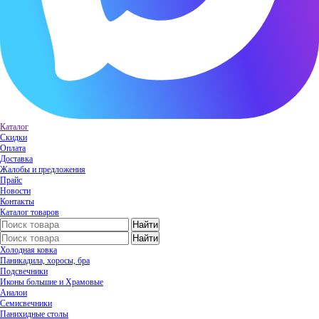
Каталог
Скидки
Оплата
Доставка
Жалобы и предложения
Прайс
Новости
Контакты
Каталог товаров
Холодная ковка
Паникадила, хоросы, бра
Подсвечники
Иконы большие и Храмовые
Аналои
Семисвечники
Панихидные столы