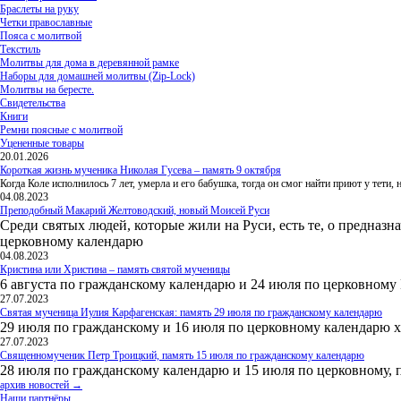
Браслеты на руку
Четки православные
Пояса с молитвой
Текстиль
Молитвы для дома в деревянной рамке
Наборы для домашней молитвы (Zip-Lock)
Молитвы на бересте.
Свидетельства
Книги
Ремни поясные с молитвой
Уцененные товары
20.01.2026
Короткая жизнь мученика Николая Гусева – память 9 октября
Когда Коле исполнилось 7 лет, умерла и его бабушка, тогда он смог найти приют у тети
04.08.2023
Преподобный Макарий Желтоводский, новый Моисей Руси
Среди святых людей, которые жили на Руси, есть те, о предназн
церковному календарю
04.08.2023
Кристина или Христина – память святой мученицы
6 августа по гражданскому календарю и 24 июля по церковному
27.07.2023
Святая мученица Иулия Карфагенская: память 29 июля по гражданскому календарю
29 июля по гражданскому и 16 июля по церковному календарю 
27.07.2023
Священномученик Петр Троицкий, память 15 июля по гражданскому календарю
28 июля по гражданскому календарю и 15 июля по церковному, 
архив новостей →
Наши партнёры