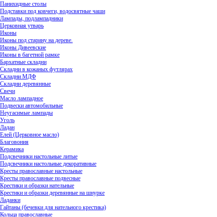
Панихидные столы
Подставки под ковчеги, водосвятные чаши
Лампады, подлампадники
Церковная утварь
Иконы
Иконы под старину на дереве.
Иконы Дивеевские
Иконы в багетной рамке
Бархатные складни
Складни в кожаных футлярах
Складни МДФ
Складни деревянные
Свечи
Масло лампадное
Подвески автомобильные
Неугасимые лампады
Уголь
Ладан
Елей (Церковное масло)
Благовония
Керамика
Подсвечники настольные литые
Подсвечники настольные декоративные
Кресты православные настольные
Кресты православные подвесные
Крестики и образки нательные
Крестики и образки деревянные на шнурке
Ладанки
Гайтаны (бечевки для нательного крестика)
Кольца православные