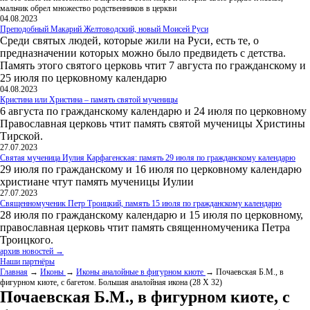
мальчик обрел множество родственников в церкви
04.08.2023
Преподобный Макарий Желтоводский, новый Моисей Руси
Среди святых людей, которые жили на Руси, есть те, о
предназначении которых можно было предвидеть с детства.
Память этого святого церковь чтит 7 августа по гражданскому и
25 июля по церковному календарю
04.08.2023
Кристина или Христина – память святой мученицы
6 августа по гражданскому календарю и 24 июля по церковному
Православная церковь чтит память святой мученицы Христины
Тирской.
27.07.2023
Святая мученица Иулия Карфагенская: память 29 июля по гражданскому календарю
29 июля по гражданскому и 16 июля по церковному календарю
христиане чтут память мученицы Иулии
27.07.2023
Священномученик Петр Троицкий, память 15 июля по гражданскому календарю
28 июля по гражданскому календарю и 15 июля по церковному,
православная церковь чтит память священномученика Петра
Троицкого.
архив новостей →
Наши партнёры
Главная
→
Иконы
→
Иконы аналойные в фигурном киоте
→ Почаевская Б.М., в
фигурном киоте, с багетом. Большая аналойная икона (28 Х 32)
Почаевская Б.М., в фигурном киоте, с