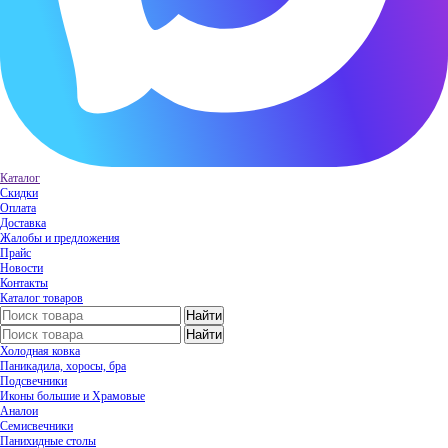
Каталог
Скидки
Оплата
Доставка
Жалобы и предложения
Прайс
Новости
Контакты
Каталог товаров
Холодная ковка
Паникадила, хоросы, бра
Подсвечники
Иконы большие и Храмовые
Аналои
Семисвечники
Панихидные столы