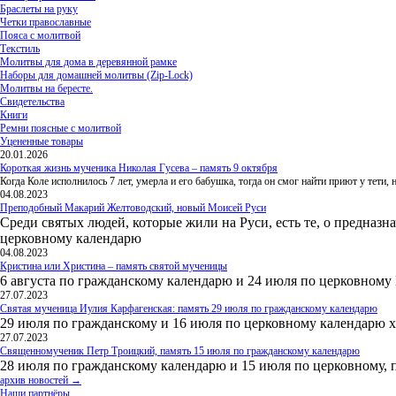
Браслеты на руку
Четки православные
Пояса с молитвой
Текстиль
Молитвы для дома в деревянной рамке
Наборы для домашней молитвы (Zip-Lock)
Молитвы на бересте.
Свидетельства
Книги
Ремни поясные с молитвой
Уцененные товары
20.01.2026
Короткая жизнь мученика Николая Гусева – память 9 октября
Когда Коле исполнилось 7 лет, умерла и его бабушка, тогда он смог найти приют у тети
04.08.2023
Преподобный Макарий Желтоводский, новый Моисей Руси
Среди святых людей, которые жили на Руси, есть те, о предназн
церковному календарю
04.08.2023
Кристина или Христина – память святой мученицы
6 августа по гражданскому календарю и 24 июля по церковному
27.07.2023
Святая мученица Иулия Карфагенская: память 29 июля по гражданскому календарю
29 июля по гражданскому и 16 июля по церковному календарю 
27.07.2023
Священномученик Петр Троицкий, память 15 июля по гражданскому календарю
28 июля по гражданскому календарю и 15 июля по церковному, 
архив новостей →
Наши партнёры