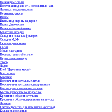
Панихидные столы
Подставки под ковчеги, водосвятные чаши
Лампады, подлампадники
Церковная утварь
Иконы
Иконы под старину на дереве.
Иконы Дивеевские
Иконы в багетной рамке
Бархатные складни
Складни в кожаных футлярах
Складни МДФ
Складни деревянные
Свечи
Масло лампадное
Подвески автомобильные
Неугасимые лампады
Уголь
Ладан
Елей (Церковное масло)
Благовония
Керамика
Подсвечники настольные литые
Подсвечники настольные декоративные
Кресты православные настольные
Кресты православные подвесные
Крестики и образки нательные
Крестики и образки деревянные на шнурке
Ладанки
Гайтаны (бечевки для нательного крестика)
Кольца православные