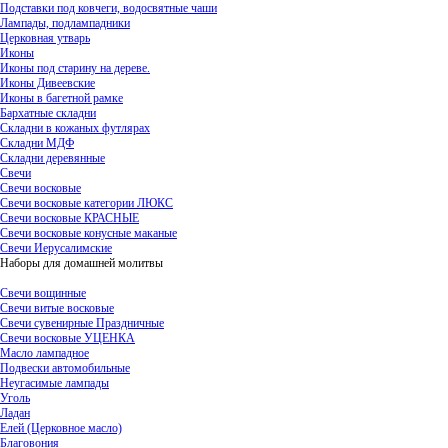
Подставки под ковчеги, водосвятные чаши
Лампады, подлампадники
Церковная утварь
Иконы
Иконы под старину на дереве.
Иконы Дивеевские
Иконы в багетной рамке
Бархатные складни
Складни в кожаных футлярах
Складни МДФ
Складни деревянные
Свечи
Свечи восковые
Свечи восковые категории ЛЮКС
Свечи восковые КРАСНЫЕ
Свечи восковые конусные маканые
Свечи Иерусалимские
Наборы для домашней молитвы
Свечи вощинные
Свечи витые восковые
Свечи сувенирные Праздничные
Свечи восковые УЦЕНКА
Масло лампадное
Подвески автомобильные
Неугасимые лампады
Уголь
Ладан
Елей (Церковное масло)
Благовония