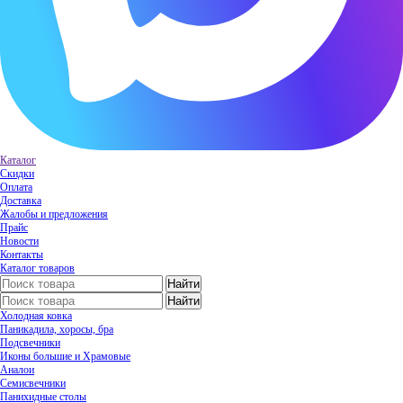
Каталог
Скидки
Оплата
Доставка
Жалобы и предложения
Прайс
Новости
Контакты
Каталог товаров
Холодная ковка
Паникадила, хоросы, бра
Подсвечники
Иконы большие и Храмовые
Аналои
Семисвечники
Панихидные столы