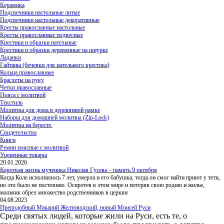
Керамика
Подсвечники настольные литые
Подсвечники настольные декоративные
Кресты православные настольные
Кресты православные подвесные
Крестики и образки нательные
Крестики и образки деревянные на шнурке
Ладанки
Гайтаны (бечевки для нательного крестика)
Кольца православные
Браслеты на руку
Четки православные
Пояса с молитвой
Текстиль
Молитвы для дома в деревянной рамке
Наборы для домашней молитвы (Zip-Lock)
Молитвы на бересте.
Свидетельства
Книги
Ремни поясные с молитвой
Уцененные товары
20.01.2026
Короткая жизнь мученика Николая Гусева – память 9 октября
Когда Коле исполнилось 7 лет, умерла и его бабушка, тогда он смог найти приют у тети,
но это было не постоянно. Осиротев в этом мире и потеряв свою родню и жилье,
мальчик обрел множество родственников в церкви
04.08.2023
Преподобный Макарий Желтоводский, новый Моисей Руси
Среди святых людей, которые жили на Руси, есть те, о