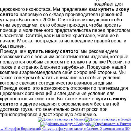
подойдет для
церковного иконостаса. Мы предлагаем вам
купить икону
святого
напрямую со склада производителя церковной
утвари «Благовест 2000». Святой великомученик особо
чтим верующими, к его образу приходят, чтобы просить
помощи и молитвенного предстательства перед престолом
Спасителя. Святой, как и многие христиане, жившие в
начале IV века, пострадал за исповедание правой веры и
был казнен.
Прежде чем
купить икону святого
, мы рекомендуем
ознакомиться с большим ассортиментом изделий, которые
пользуются особым спросом не только на рынке России, но
также и в странах ближнего зарубежья. Продукция нашей
компании зарекомендовала себя с хорошей стороны. Мы
также советуем обратить внимание на особые условия,
которые сделают сотрудничество взаимовыгодным.
Прежде всего, это возможность отсрочки по платежам для
церковных организаций и специальные условия для
крупнооптовых клиентов. Вы также можете
купить икону
святого
и другие изделия с оформлением бесплатной
доставки груза, что значительно снизит риски при
транспортировке и даст хорошую экономию.
← Митрофан Воронежский, Св.муч., в фигурном киоте, с багетом. Храмовая икона (60