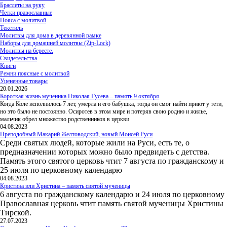
Браслеты на руку
Четки православные
Пояса с молитвой
Текстиль
Молитвы для дома в деревянной рамке
Наборы для домашней молитвы (Zip-Lock)
Молитвы на бересте.
Свидетельства
Книги
Ремни поясные с молитвой
Уцененные товары
20.01.2026
Короткая жизнь мученика Николая Гусева – память 9 октября
Когда Коле исполнилось 7 лет, умерла и его бабушка, тогда он смог найти приют у тети,
но это было не постоянно. Осиротев в этом мире и потеряв свою родню и жилье,
мальчик обрел множество родственников в церкви
04.08.2023
Преподобный Макарий Желтоводский, новый Моисей Руси
Среди святых людей, которые жили на Руси, есть те, о
предназначении которых можно было предвидеть с детства.
Память этого святого церковь чтит 7 августа по гражданскому и
25 июля по церковному календарю
04.08.2023
Кристина или Христина – память святой мученицы
6 августа по гражданскому календарю и 24 июля по церковному
Православная церковь чтит память святой мученицы Христины
Тирской.
27.07.2023