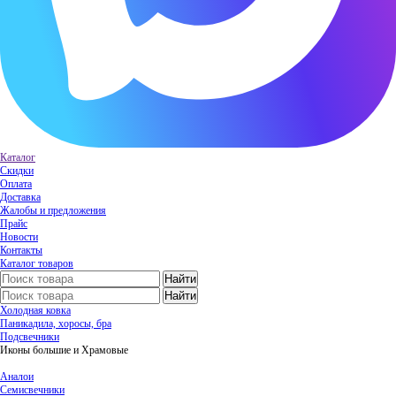
Каталог
Скидки
Оплата
Доставка
Жалобы и предложения
Прайс
Новости
Контакты
Каталог товаров
Холодная ковка
Паникадила, хоросы, бра
Подсвечники
Иконы большие и Храмовые
Аналои
Семисвечники