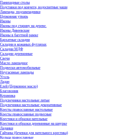
Панихидные столы
Подставки под ковчеги, водосвятные чаши
Лампады, подлампадники
Церковная утварь
Иконы
Иконы под старину на дереве.
Иконы Дивеевские
Иконы в багетной рамке
Бархатные складни
Складни в кожаных футлярах
Складни МДФ
Складни деревянные
Свечи
Масло лампадное
Подвески автомобильные
Неугасимые лампады
Уголь
Ладан
Елей (Церковное масло)
Благовония
Керамика
Подсвечники настольные литые
Подсвечники настольные декоративные
Кресты православные настольные
Кресты православные подвесные
Крестики и образки нательные
Крестики и образки деревянные на шнурке
Ладанки
Гайтаны (бечевки для нательного крестика)
Кольца православные