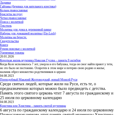
Ладанки
Гайтаны (бечевки для нательного крестика)
Кольца православные
Браслеты на руку
Четки православные
Пояса с молитвой
Текстиль
Молитвы для дома в деревянной рамке
Наборы для домашней молитвы (Zip-Lock)
Молитвы на бересте.
Свидетельства
Книги
Ремни поясные с молитвой
Уцененные товары
20.01.2026
Короткая жизнь мученика Николая Гусева – память 9 октября
Когда Коле исполнилось 7 лет, умерла и его бабушка, тогда он смог найти приют у тети,
но это было не постоянно. Осиротев в этом мире и потеряв свою родню и жилье,
мальчик обрел множество родственников в церкви
04.08.2023
Преподобный Макарий Желтоводский, новый Моисей Руси
Среди святых людей, которые жили на Руси, есть те, о
предназначении которых можно было предвидеть с детства.
Память этого святого церковь чтит 7 августа по гражданскому и
25 июля по церковному календарю
04.08.2023
Кристина или Христина – память святой мученицы
6 августа по гражданскому календарю и 24 июля по церковному
Православная церковь чтит память святой мученицы Христины