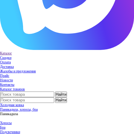
Каталог
Скидки
Оплата
Доставка
Жалобы и предложения
Прайс
Новости
Контакты
Каталог товаров
Холодная ковка
Паникадила, хоросы, бра
Паникадила
Хоросы
Бра
Подсвечники