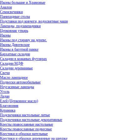
Иконы большие и Храмовые
Аналои
Семисвечники
Панихидные столы
Подставки под ковчеги, водосвятные чаши
Лампады, подлампадники
Церковная утварь
Иконы
Иконы под старину на дереве.
Иконы Дивеевские
Иконы в багетной рамке
Бархатные складни
Складни в кожаных футлярах
Складни МДФ
Складни деревянные
Свечи
Масло лампадное
Подвески автомобильные
Неугасимые лампады
Уголь
Ладан
Елей (Церковное масло)
Благовония
Керамика
Подсвечники настольные литые
Подсвечники настольные декоративные
Кресты православные настольные
Кресты православные подвесные
Крестики и образки нательные
Крестики и образки деревянные на шнурке