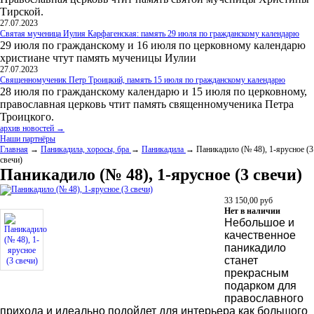
Тирской.
27.07.2023
Святая мученица Иулия Карфагенская: память 29 июля по гражданскому календарю
29 июля по гражданскому и 16 июля по церковному календарю
христиане чтут память мученицы Иулии
27.07.2023
Священномученик Петр Троицкий, память 15 июля по гражданскому календарю
28 июля по гражданскому календарю и 15 июля по церковному,
православная церковь чтит память священномученика Петра
Троицкого.
архив новостей →
Наши партнёры
Главная
→
Паникадила, хоросы, бра
→
Паникадила
→ Паникадило (№ 48), 1-ярусное (3
свечи)
Паникадило (№ 48), 1-ярусное (3 свечи)
33 150,00
руб
Нет в наличии
Небольшое и
качественное
паникадило
станет
прекрасным
подарком для
православного
прихода и идеально подойдет для интерьера как большого