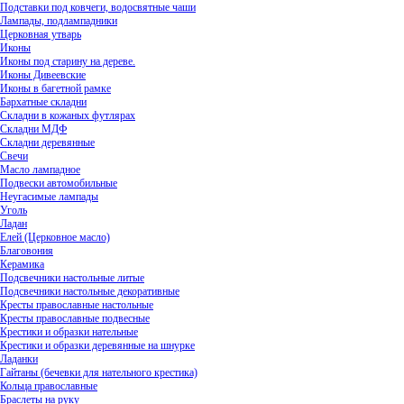
Подставки под ковчеги, водосвятные чаши
Лампады, подлампадники
Церковная утварь
Иконы
Иконы под старину на дереве.
Иконы Дивеевские
Иконы в багетной рамке
Бархатные складни
Складни в кожаных футлярах
Складни МДФ
Складни деревянные
Свечи
Масло лампадное
Подвески автомобильные
Неугасимые лампады
Уголь
Ладан
Елей (Церковное масло)
Благовония
Керамика
Подсвечники настольные литые
Подсвечники настольные декоративные
Кресты православные настольные
Кресты православные подвесные
Крестики и образки нательные
Крестики и образки деревянные на шнурке
Ладанки
Гайтаны (бечевки для нательного крестика)
Кольца православные
Браслеты на руку