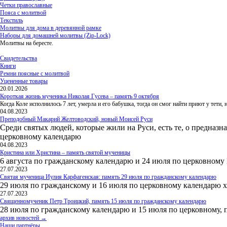
Четки православные
Пояса с молитвой
Текстиль
Молитвы для дома в деревянной рамке
Наборы для домашней молитвы (Zip-Lock)
Молитвы на бересте.
Свидетельства
Книги
Ремни поясные с молитвой
Уцененные товары
20.01.2026
Короткая жизнь мученика Николая Гусева – память 9 октября
Когда Коле исполнилось 7 лет, умерла и его бабушка, тогда он смог найти приют у тети
04.08.2023
Преподобный Макарий Желтоводский, новый Моисей Руси
Среди святых людей, которые жили на Руси, есть те, о предназн
церковному календарю
04.08.2023
Кристина или Христина – память святой мученицы
6 августа по гражданскому календарю и 24 июля по церковному
27.07.2023
Святая мученица Иулия Карфагенская: память 29 июля по гражданскому календарю
29 июля по гражданскому и 16 июля по церковному календарю 
27.07.2023
Священномученик Петр Троицкий, память 15 июля по гражданскому календарю
28 июля по гражданскому календарю и 15 июля по церковному, 
архив новостей →
Наши партнёры