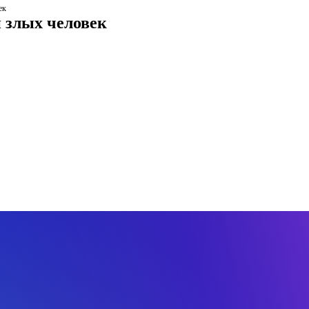
ек
й злых человек