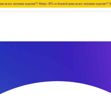
атунные изделия!!!
Минус 30% от базовой цены на все латунные изделия!!!
Минус 30% о