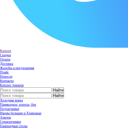
Каталог
Скидки
Оплата
Доставка
Жалобы и предложения
Прайс
Новости
Контакты
Каталог товаров
Холодная ковка
Паникадила, хоросы, бра
Подсвечники
Иконы большие и Храмовые
Аналои
Семисвечники
Панихидные столы