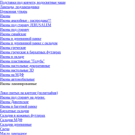
Подставки под ковчеги, водосвятные чаши
Лампады, подлампадники
Церковная утварь
Иконы
Иконы аналойные - распродажа!!!
Иконы под старину JERUSALEM
Иконы под старину
Иконы синайские
Иконы в деревянной рамке
Иконы в деревянной рамке с окладом
Иконы греческие
Иконы греческие в бархатных футлярах
Иконы в окладе
Иконы пластиковые "Голубь"
Иконы настольные декоративные
Иконы настольные 3D
Иконы на МДФ
Иконы автомобильные
Иконы ламинированные
Лики святых на картоне (полиграфия)
Иконы под старину на дереве.
Иконы Дивеевские
Иконы в багетной рамке
Бархатные складни
Складни в кожаных футлярах
Складни МДФ
Складни деревянные
Свечи
Масло лампадное