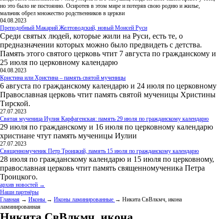
но это было не постоянно. Осиротев в этом мире и потеряв свою родню и жилье,
мальчик обрел множество родственников в церкви
04.08.2023
Преподобный Макарий Желтоводский, новый Моисей Руси
Среди святых людей, которые жили на Руси, есть те, о
предназначении которых можно было предвидеть с детства.
Память этого святого церковь чтит 7 августа по гражданскому и
25 июля по церковному календарю
04.08.2023
Кристина или Христина – память святой мученицы
6 августа по гражданскому календарю и 24 июля по церковному
Православная церковь чтит память святой мученицы Христины
Тирской.
27.07.2023
Святая мученица Иулия Карфагенская: память 29 июля по гражданскому календарю
29 июля по гражданскому и 16 июля по церковному календарю
христиане чтут память мученицы Иулии
27.07.2023
Священномученик Петр Троицкий, память 15 июля по гражданскому календарю
28 июля по гражданскому календарю и 15 июля по церковному,
православная церковь чтит память священномученика Петра
Троицкого.
архив новостей →
Наши партнёры
Главная
→
Иконы
→
Иконы ламинированные
→ Никита СвВлкмч, икона
ламинированная
Никита СвВлкмч, икона