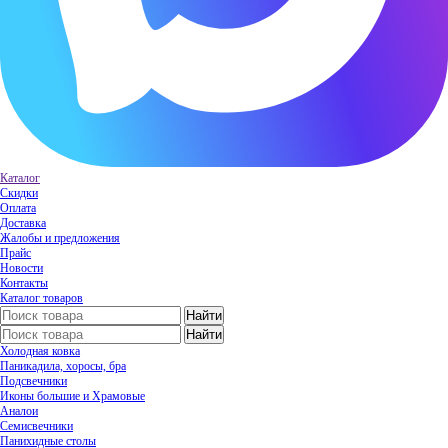
Каталог
Скидки
Оплата
Доставка
Жалобы и предложения
Прайс
Новости
Контакты
Каталог товаров
Холодная ковка
Паникадила, хоросы, бра
Подсвечники
Иконы большие и Храмовые
Аналои
Семисвечники
Панихидные столы