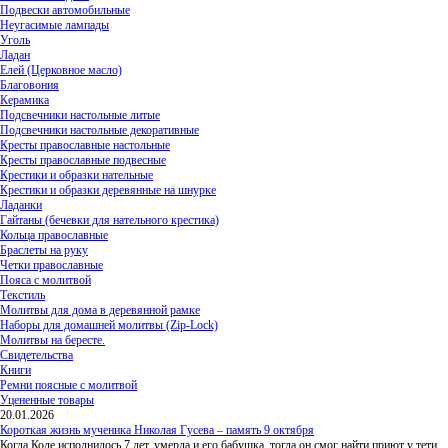
Подвески автомобильные
Неугасимые лампады
Уголь
Ладан
Елей (Церковное масло)
Благовония
Керамика
Подсвечники настольные литые
Подсвечники настольные декоративные
Кресты православные настольные
Кресты православные подвесные
Крестики и образки нательные
Крестики и образки деревянные на шнурке
Ладанки
Гайтаны (бечевки для нательного крестика)
Кольца православные
Браслеты на руку
Четки православные
Пояса с молитвой
Текстиль
Молитвы для дома в деревянной рамке
Наборы для домашней молитвы (Zip-Lock)
Молитвы на бересте.
Свидетельства
Книги
Ремни поясные с молитвой
Уцененные товары
20.01.2026
Короткая жизнь мученика Николая Гусева – память 9 октября
Когда Коле исполнилось 7 лет, умерла и его бабушка, тогда он смог найти приют у тети,