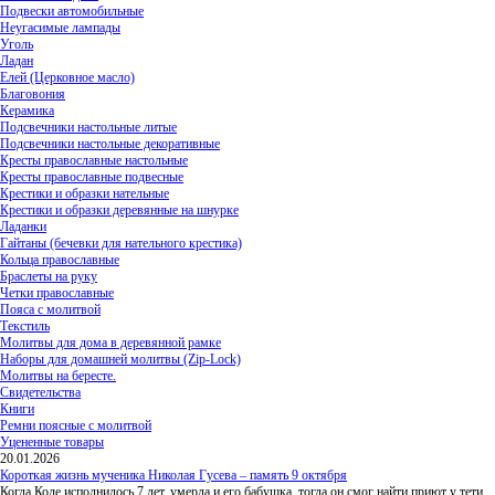
Подвески автомобильные
Неугасимые лампады
Уголь
Ладан
Елей (Церковное масло)
Благовония
Керамика
Подсвечники настольные литые
Подсвечники настольные декоративные
Кресты православные настольные
Кресты православные подвесные
Крестики и образки нательные
Крестики и образки деревянные на шнурке
Ладанки
Гайтаны (бечевки для нательного крестика)
Кольца православные
Браслеты на руку
Четки православные
Пояса с молитвой
Текстиль
Молитвы для дома в деревянной рамке
Наборы для домашней молитвы (Zip-Lock)
Молитвы на бересте.
Свидетельства
Книги
Ремни поясные с молитвой
Уцененные товары
20.01.2026
Короткая жизнь мученика Николая Гусева – память 9 октября
Когда Коле исполнилось 7 лет, умерла и его бабушка, тогда он смог найти приют у тети,