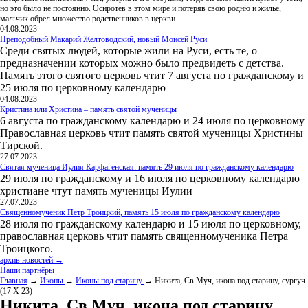
но это было не постоянно. Осиротев в этом мире и потеряв свою родню и жилье,
мальчик обрел множество родственников в церкви
04.08.2023
Преподобный Макарий Желтоводский, новый Моисей Руси
Среди святых людей, которые жили на Руси, есть те, о
предназначении которых можно было предвидеть с детства.
Память этого святого церковь чтит 7 августа по гражданскому и
25 июля по церковному календарю
04.08.2023
Кристина или Христина – память святой мученицы
6 августа по гражданскому календарю и 24 июля по церковному
Православная церковь чтит память святой мученицы Христины
Тирской.
27.07.2023
Святая мученица Иулия Карфагенская: память 29 июля по гражданскому календарю
29 июля по гражданскому и 16 июля по церковному календарю
христиане чтут память мученицы Иулии
27.07.2023
Священномученик Петр Троицкий, память 15 июля по гражданскому календарю
28 июля по гражданскому календарю и 15 июля по церковному,
православная церковь чтит память священномученика Петра
Троицкого.
архив новостей →
Наши партнёры
Главная
→
Иконы
→
Иконы под старину
→ Никита, Св.Муч, икона под старину, сургуч
(17 Х 23)
Никита, Св.Муч, икона под старину,