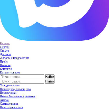
Каталог
Скидки
Оплата
Доставка
Жалобы и предложения
Прайс
Новости
Контакты
Каталог товаров
Холодная ковка
Паникадила, хоросы, бра
Подсвечники
Иконы большие и Храмовые
Аналои
Семисвечники
Панихидные столы