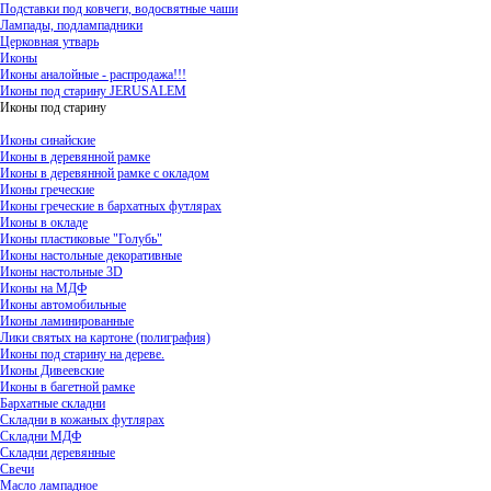
Подставки под ковчеги, водосвятные чаши
Лампады, подлампадники
Церковная утварь
Иконы
Иконы аналойные - распродажа!!!
Иконы под старину JERUSALEM
Иконы под старину
Иконы синайские
Иконы в деревянной рамке
Иконы в деревянной рамке с окладом
Иконы греческие
Иконы греческие в бархатных футлярах
Иконы в окладе
Иконы пластиковые "Голубь"
Иконы настольные декоративные
Иконы настольные 3D
Иконы на МДФ
Иконы автомобильные
Иконы ламинированные
Лики святых на картоне (полиграфия)
Иконы под старину на дереве.
Иконы Дивеевские
Иконы в багетной рамке
Бархатные складни
Складни в кожаных футлярах
Складни МДФ
Складни деревянные
Свечи
Масло лампадное