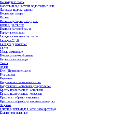
Панихидные столы
Подставки под ковчеги, водосвятные чаши
Лампады, подлампадники
Церковная утварь
Иконы
Иконы под старину на дереве.
Иконы Дивеевские
Иконы в багетной рамке
Бархатные складни
Складни в кожаных футлярах
Складни МДФ
Складни деревянные
Свечи
Масло лампадное
Подвески автомобильные
Неугасимые лампады
Уголь
Ладан
Елей (Церковное масло)
Благовония
Керамика
Подсвечники настольные литые
Подсвечники настольные декоративные
Кресты православные настольные
Кресты православные подвесные
Крестики и образки нательные
Крестики и образки деревянные на шнурке
Ладанки
Гайтаны (бечевки для нательного крестика)
Кольца православные