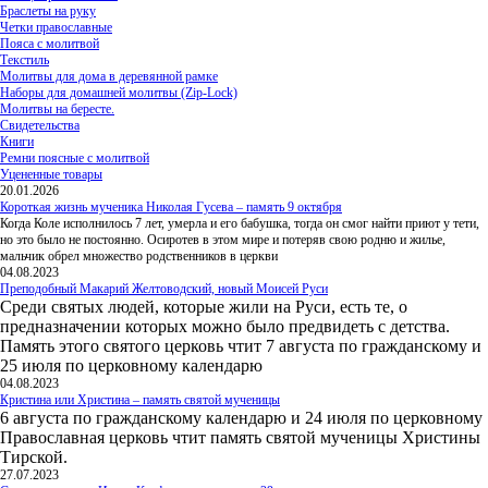
Браслеты на руку
Четки православные
Пояса с молитвой
Текстиль
Молитвы для дома в деревянной рамке
Наборы для домашней молитвы (Zip-Lock)
Молитвы на бересте.
Свидетельства
Книги
Ремни поясные с молитвой
Уцененные товары
20.01.2026
Короткая жизнь мученика Николая Гусева – память 9 октября
Когда Коле исполнилось 7 лет, умерла и его бабушка, тогда он смог найти приют у тети,
но это было не постоянно. Осиротев в этом мире и потеряв свою родню и жилье,
мальчик обрел множество родственников в церкви
04.08.2023
Преподобный Макарий Желтоводский, новый Моисей Руси
Среди святых людей, которые жили на Руси, есть те, о
предназначении которых можно было предвидеть с детства.
Память этого святого церковь чтит 7 августа по гражданскому и
25 июля по церковному календарю
04.08.2023
Кристина или Христина – память святой мученицы
6 августа по гражданскому календарю и 24 июля по церковному
Православная церковь чтит память святой мученицы Христины
Тирской.
27.07.2023