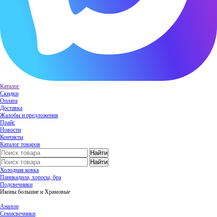
Каталог
Скидки
Оплата
Доставка
Жалобы и предложения
Прайс
Новости
Контакты
Каталог товаров
Холодная ковка
Паникадила, хоросы, бра
Подсвечники
Иконы большие и Храмовые
Аналои
Семисвечники