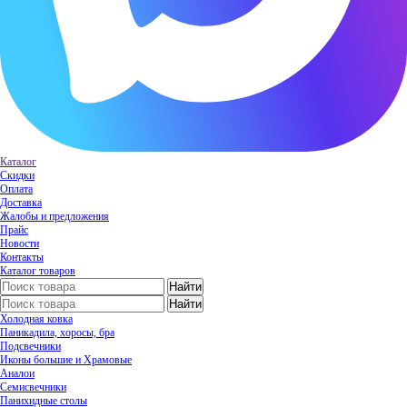
Каталог
Скидки
Оплата
Доставка
Жалобы и предложения
Прайс
Новости
Контакты
Каталог товаров
Холодная ковка
Паникадила, хоросы, бра
Подсвечники
Иконы большие и Храмовые
Аналои
Семисвечники
Панихидные столы