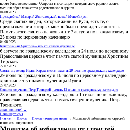
но это было не постоянно. Осиротев в этом мире и потеряв свою родню и жилье,
мальчик обрел множество родственников в церкви
04.08.2023
Преподобный Макарий Желтоводский, новый Моисей Руси
Среди святых людей, которые жили на Руси, есть те, о
предназначении которых можно было предвидеть с детства.
Память этого святого церковь чтит 7 августа по гражданскому и
25 июля по церковному календарю
04.08.2023
Кристина или Христина – память святой мученицы
6 августа по гражданскому календарю и 24 июля по церковному
Православная церковь чтит память святой мученицы Христины
Тирской.
27.07.2023
Святая мученица Иулия Карфагенская: память 29 июля по гражданскому календарю
29 июля по гражданскому и 16 июля по церковному календарю
христиане чтут память мученицы Иулии
27.07.2023
Священномученик Петр Троицкий, память 15 июля по гражданскому календарю
28 июля по гражданскому календарю и 15 июля по церковному,
православная церковь чтит память священномученика Петра
Троицкого.
архив новостей →
Наши партнёры
Главная
→
Иконы
→
Иконы ламинированные
→ Молитва об избавлении от страстей,
икона ламинированная
Молитва об избавлении от страстей,