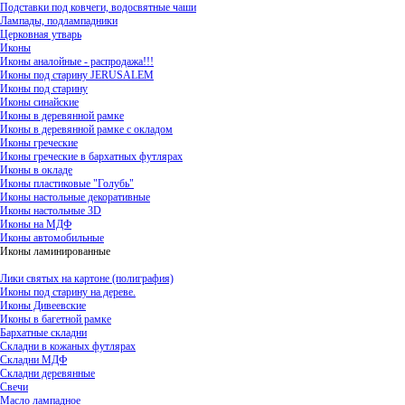
Подставки под ковчеги, водосвятные чаши
Лампады, подлампадники
Церковная утварь
Иконы
Иконы аналойные - распродажа!!!
Иконы под старину JERUSALEM
Иконы под старину
Иконы синайские
Иконы в деревянной рамке
Иконы в деревянной рамке с окладом
Иконы греческие
Иконы греческие в бархатных футлярах
Иконы в окладе
Иконы пластиковые "Голубь"
Иконы настольные декоративные
Иконы настольные 3D
Иконы на МДФ
Иконы автомобильные
Иконы ламинированные
Лики святых на картоне (полиграфия)
Иконы под старину на дереве.
Иконы Дивеевские
Иконы в багетной рамке
Бархатные складни
Складни в кожаных футлярах
Складни МДФ
Складни деревянные
Свечи
Масло лампадное