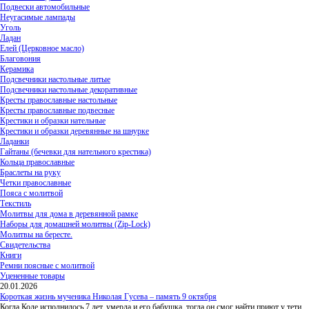
Подвески автомобильные
Неугасимые лампады
Уголь
Ладан
Елей (Церковное масло)
Благовония
Керамика
Подсвечники настольные литые
Подсвечники настольные декоративные
Кресты православные настольные
Кресты православные подвесные
Крестики и образки нательные
Крестики и образки деревянные на шнурке
Ладанки
Гайтаны (бечевки для нательного крестика)
Кольца православные
Браслеты на руку
Четки православные
Пояса с молитвой
Текстиль
Молитвы для дома в деревянной рамке
Наборы для домашней молитвы (Zip-Lock)
Молитвы на бересте.
Свидетельства
Книги
Ремни поясные с молитвой
Уцененные товары
20.01.2026
Короткая жизнь мученика Николая Гусева – память 9 октября
Когда Коле исполнилось 7 лет, умерла и его бабушка, тогда он смог найти приют у тети,