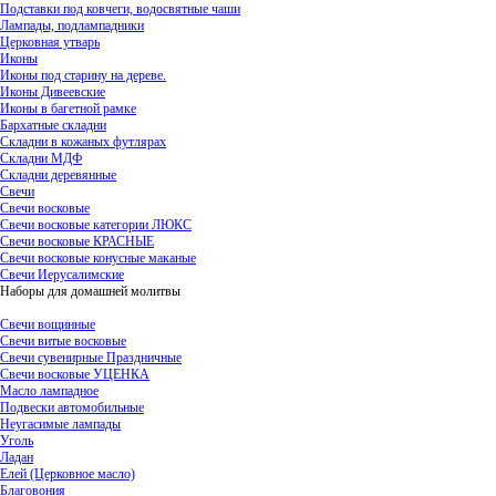
Подставки под ковчеги, водосвятные чаши
Лампады, подлампадники
Церковная утварь
Иконы
Иконы под старину на дереве.
Иконы Дивеевские
Иконы в багетной рамке
Бархатные складни
Складни в кожаных футлярах
Складни МДФ
Складни деревянные
Свечи
Свечи восковые
Свечи восковые категории ЛЮКС
Свечи восковые КРАСНЫЕ
Свечи восковые конусные маканые
Свечи Иерусалимские
Наборы для домашней молитвы
Свечи вощинные
Свечи витые восковые
Свечи сувенирные Праздничные
Свечи восковые УЦЕНКА
Масло лампадное
Подвески автомобильные
Неугасимые лампады
Уголь
Ладан
Елей (Церковное масло)
Благовония