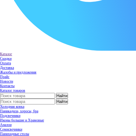
Каталог
Скидки
Оплата
Доставка
Жалобы и предложения
Прайс
Новости
Контакты
Каталог товаров
Холодная ковка
Паникадила, хоросы, бра
Подсвечники
Иконы большие и Храмовые
Аналои
Семисвечники
Панихидные столы