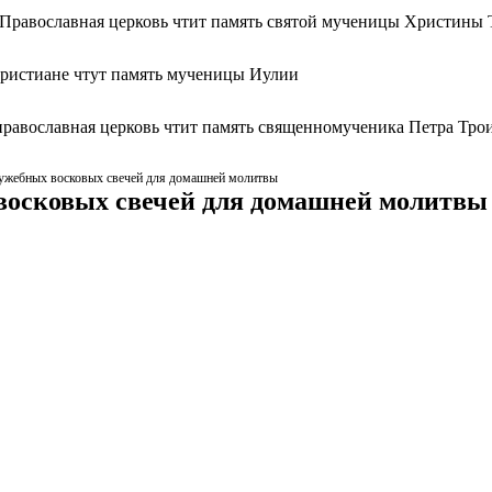
 Православная церковь чтит память святой мученицы Христины 
христиане чтут память мученицы Иулии
православная церковь чтит память священномученика Петра Тро
ужебных восковых свечей для домашней молитвы
восковых свечей для домашней молитвы