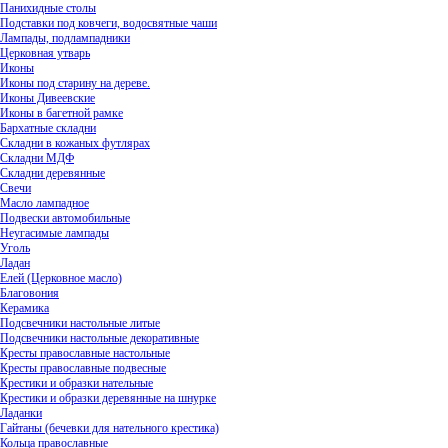
Панихидные столы
Подставки под ковчеги, водосвятные чаши
Лампады, подлампадники
Церковная утварь
Иконы
Иконы под старину на дереве.
Иконы Дивеевские
Иконы в багетной рамке
Бархатные складни
Складни в кожаных футлярах
Складни МДФ
Складни деревянные
Свечи
Масло лампадное
Подвески автомобильные
Неугасимые лампады
Уголь
Ладан
Елей (Церковное масло)
Благовония
Керамика
Подсвечники настольные литые
Подсвечники настольные декоративные
Кресты православные настольные
Кресты православные подвесные
Крестики и образки нательные
Крестики и образки деревянные на шнурке
Ладанки
Гайтаны (бечевки для нательного крестика)
Кольца православные