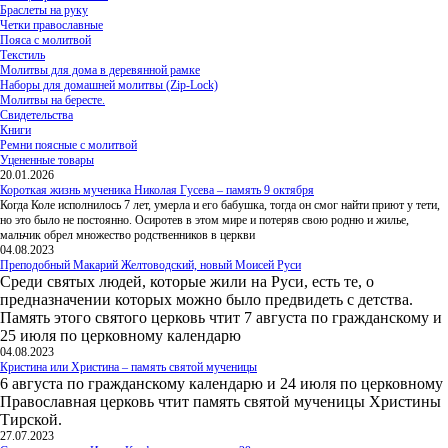
Браслеты на руку
Четки православные
Пояса с молитвой
Текстиль
Молитвы для дома в деревянной рамке
Наборы для домашней молитвы (Zip-Lock)
Молитвы на бересте.
Свидетельства
Книги
Ремни поясные с молитвой
Уцененные товары
20.01.2026
Короткая жизнь мученика Николая Гусева – память 9 октября
Когда Коле исполнилось 7 лет, умерла и его бабушка, тогда он смог найти приют у тети,
но это было не постоянно. Осиротев в этом мире и потеряв свою родню и жилье,
мальчик обрел множество родственников в церкви
04.08.2023
Преподобный Макарий Желтоводский, новый Моисей Руси
Среди святых людей, которые жили на Руси, есть те, о
предназначении которых можно было предвидеть с детства.
Память этого святого церковь чтит 7 августа по гражданскому и
25 июля по церковному календарю
04.08.2023
Кристина или Христина – память святой мученицы
6 августа по гражданскому календарю и 24 июля по церковному
Православная церковь чтит память святой мученицы Христины
Тирской.
27.07.2023