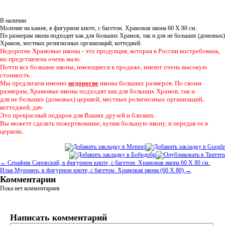
В наличии
Моление на камне, в фигурном киоте, с багетом. Храмовая икона 60 Х 80 см.
По размерам икона подходит как для больших Храмов, так и для не больших (домовых)
Храмов, местных религиозных организаций, коттеджей.
Недорогие Храмовые иконы - это продукция, которая в России востребована,
но представлена очень мало.
Почти все большие иконы, имеющиеся в продаже, имеют очень высокую
стоимость.
Мы предлагаем именно
недорогие
иконы больших размеров. По своим
размерам, Храмовые иконы подходят как для больших Храмов, так и
для не больших (домовых) церквей, местных религиозных организаций,
коттеджей, дач.
Это прекрасный подарок для Ваших друзей и близких.
Вы можете сделать пожертвование, купив большую икону, и передав ее в
церковь.
← Серафим Саровский, в фигурном киоте, с багетом. Храмовая икона 60 Х 80 см.
Илья Муромец, в фигурном киоте, с багетом. Храмовая икона (60 Х 80) →
Комментарии
Пока нет комментариев
Написать комментарий