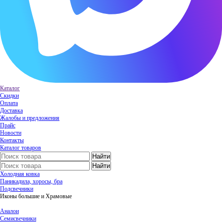
Каталог
Скидки
Оплата
Доставка
Жалобы и предложения
Прайс
Новости
Контакты
Каталог товаров
Холодная ковка
Паникадила, хоросы, бра
Подсвечники
Иконы большие и Храмовые
Аналои
Семисвечники