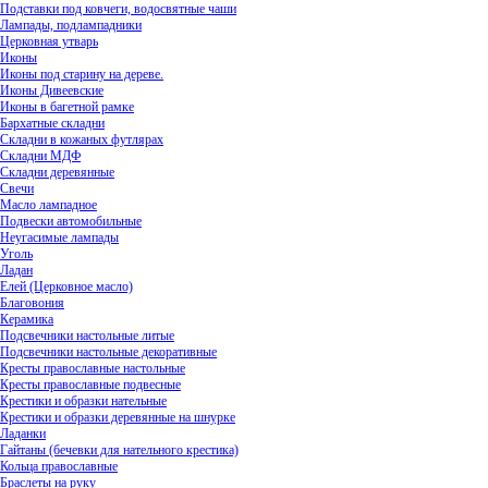
Подставки под ковчеги, водосвятные чаши
Лампады, подлампадники
Церковная утварь
Иконы
Иконы под старину на дереве.
Иконы Дивеевские
Иконы в багетной рамке
Бархатные складни
Складни в кожаных футлярах
Складни МДФ
Складни деревянные
Свечи
Масло лампадное
Подвески автомобильные
Неугасимые лампады
Уголь
Ладан
Елей (Церковное масло)
Благовония
Керамика
Подсвечники настольные литые
Подсвечники настольные декоративные
Кресты православные настольные
Кресты православные подвесные
Крестики и образки нательные
Крестики и образки деревянные на шнурке
Ладанки
Гайтаны (бечевки для нательного крестика)
Кольца православные
Браслеты на руку