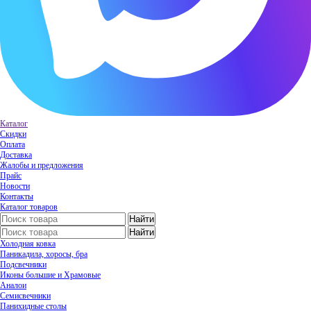
Каталог
Скидки
Оплата
Доставка
Жалобы и предложения
Прайс
Новости
Контакты
Каталог товаров
Холодная ковка
Паникадила, хоросы, бра
Подсвечники
Иконы большие и Храмовые
Аналои
Семисвечники
Панихидные столы