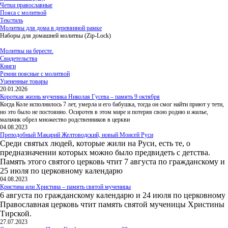
Четки православные
Пояса с молитвой
Текстиль
Молитвы для дома в деревянной рамке
Наборы для домашней молитвы (Zip-Lock)
Молитвы на бересте.
Свидетельства
Книги
Ремни поясные с молитвой
Уцененные товары
20.01.2026
Короткая жизнь мученика Николая Гусева – память 9 октября
Когда Коле исполнилось 7 лет, умерла и его бабушка, тогда он смог найти приют у тети,
но это было не постоянно. Осиротев в этом мире и потеряв свою родню и жилье,
мальчик обрел множество родственников в церкви
04.08.2023
Преподобный Макарий Желтоводский, новый Моисей Руси
Среди святых людей, которые жили на Руси, есть те, о
предназначении которых можно было предвидеть с детства.
Память этого святого церковь чтит 7 августа по гражданскому и
25 июля по церковному календарю
04.08.2023
Кристина или Христина – память святой мученицы
6 августа по гражданскому календарю и 24 июля по церковному
Православная церковь чтит память святой мученицы Христины
Тирской.
27.07.2023