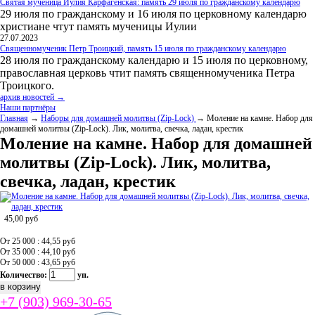
Святая мученица Иулия Карфагенская: память 29 июля по гражданскому календарю
29 июля по гражданскому и 16 июля по церковному календарю
христиане чтут память мученицы Иулии
27.07.2023
Священномученик Петр Троицкий, память 15 июля по гражданскому календарю
28 июля по гражданскому календарю и 15 июля по церковному,
православная церковь чтит память священномученика Петра
Троицкого.
архив новостей →
Наши партнёры
Главная
→
Наборы для домашней молитвы (Zip-Lock)
→ Моление на камне. Набор для
домашней молитвы (Zip-Lock). Лик, молитва, свечка, ладан, крестик
Моление на камне. Набор для домашней
молитвы (Zip-Lock). Лик, молитва,
свечка, ладан, крестик
45,00
руб
От 25 000 : 44,55
руб
От 35 000 : 44,10
руб
От 50 000 : 43,65
руб
Количество:
уп.
+7 (903) 969-30-65