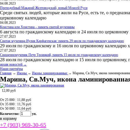
04.08.2023
Преподобный Макарий Желтоводский, новый Моисей Руси
Среди святых людей, которые жили на Руси, есть те, о предназн
церковному календарю
04.08.2023
Кристина или Христина – память святой мученицы
6 августа по гражданскому календарю и 24 июля по церковному
27.07.2023
Святая мученица Иулия Карфагенская: память 29 июля по гражданскому календарю
29 июля по гражданскому и 16 июля по церковному календарю 
27.07.2023
Священномученик Петр Троицкий, память 15 июля по гражданскому календарю
28 июля по гражданскому календарю и 15 июля по церковному, 
архив новостей →
Наши партнёры
Главная
→
Иконы
→
Иконы ламинированные
→ Марина, Св.Муч, икона ламинированн
Марина, Св.Муч, икона ламинированна
12,00
руб
От 25 000 : 11,88
руб
От 35 000 : 11,76
руб
От 50 000 : 11,64
руб
Количество:
уп.
+7 (903) 969-30-65