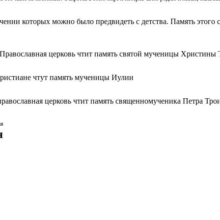
ачении которых можно было предвидеть с детства. Память этого с
 Православная церковь чтит память святой мученицы Христины 
христиане чтут память мученицы Иулии
православная церковь чтит память священномученика Петра Тро
ая
я