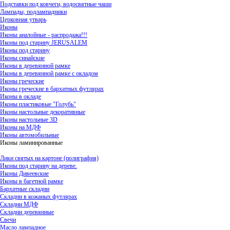
Подставки под ковчеги, водосвятные чаши
Лампады, подлампадники
Церковная утварь
Иконы
Иконы аналойные - распродажа!!!
Иконы под старину JERUSALEM
Иконы под старину
Иконы синайские
Иконы в деревянной рамке
Иконы в деревянной рамке с окладом
Иконы греческие
Иконы греческие в бархатных футлярах
Иконы в окладе
Иконы пластиковые "Голубь"
Иконы настольные декоративные
Иконы настольные 3D
Иконы на МДФ
Иконы автомобильные
Иконы ламинированные
Лики святых на картоне (полиграфия)
Иконы под старину на дереве.
Иконы Дивеевские
Иконы в багетной рамке
Бархатные складни
Складни в кожаных футлярах
Складни МДФ
Складни деревянные
Свечи
Масло лампадное