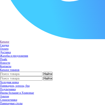
Каталог
Скидки
Оплата
Доставка
Жалобы и предложения
Прайс
Новости
Контакты
Каталог товаров
Холодная ковка
Паникадила, хоросы, бра
Подсвечники
Иконы большие и Храмовые
Аналои
Семисвечники
Панихидные столы