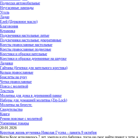
Подвески автомобильные
Неугасимые лампады
Уголь
Ладан
Елей (Церковное масло)
Благовония
Керамика
Подсвечники настольные литые
Подсвечники настольные декоративные
Кресты православные настольные
Кресты православные подвесные
Крестики и образки нательные
Крестики и образки деревянные на шнурке
Ладанки
Гайтаны (бечевки для нательного крестика)
Кольца православные
Браслеты на руку
Четки православные
Пояса с молитвой
Текстиль
Молитвы для дома в деревянной рамке
Наборы для домашней молитвы (Zip-Lock)
Молитвы на бересте.
Свидетельства
Книги
Ремни поясные с молитвой
Уцененные товары
20.01.2026
Короткая жизнь мученика Николая Гусева – память 9 октября
Когда Коле исполнилось 7 лет, умерла и его бабушка, тогда он смог найти приют у тети